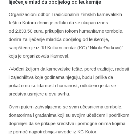
liječenje mladića oboljelog od leukemije
Organizacioni odbor Tradicionalnih zimskih karnevalskih
fešti u Kotoru donio je odluku da se ukupan iznos
od 2.833,50 eura, prikupljen tokom humanitarne tombole,
donira za liječenje mladića oboljelog od leukemije,
saopšteno je iz JU Kulturni centar (KC) “Nikola Đurković”
koja je organizovala Karneval.
-Vođeni željom da karnevalske fešte, pored tradicije, radosti
i zajedništva koje godinama njeguju, budu i prilika da
pokažemo solidarnost i humanost, odlučeno je da se
sredstva usmjere u ovu svrhu.
Ovim putem zahvaljujemo se svim učesnicima tombole,
donatorima i građanima koji su svojim učešćem i podrškom
doprinijeli da se prikupe sredstva i pomogne onima kojima
je pomoć najpotrebnija-navode iz KC Kotor.