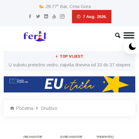
c
29.77
Bar, Crna Gora
7 Aug. 2026.
TOP VIJEST:
eni
U subotu pretežno vedro, najviša dnevna od 33 do 37 stepeni
U 
Početna
Društvo