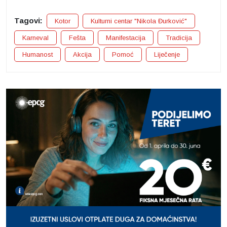
Tagovi:
Kotor
Kulturni centar "Nikola Đurković"
Karneval
Fešta
Manifestacija
Tradicija
Humanost
Akcija
Pomoć
Liječenje