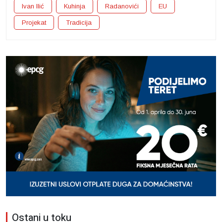
Ivan Ilić
Kuhinja
Radanovići
EU
Projekat
Tradicija
Ostani u toku