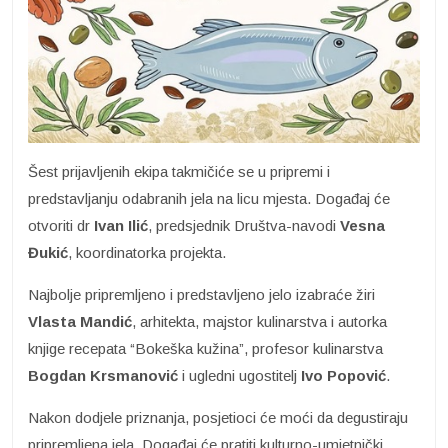
Šest prijavljenih ekipa takmičiće se u pripremi i
predstavljanju odabranih jela na licu mjesta. Događaj će
otvoriti dr
Ivan Ilić
, predsjednik Društva-navodi
Vesna
Đukić
, koordinatorka projekta.
Najbolje pripremljeno i predstavljeno jelo izabraće žiri
Vlasta Mandić
, arhitekta, majstor kulinarstva i autorka
knjige recepata “Bokeška kužina”, profesor kulinarstva
Bogdan Krsmanović
i ugledni ugostitelj
Ivo Popović
.
Nakon dodjele priznanja, posjetioci će moći da degustiraju
pripremljena jela. Događaj će pratiti kulturno-umjetnički