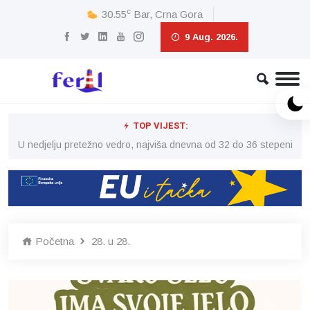
c
30.55
Bar, Crna Gora
9 Aug. 2026.
TOP VIJEST:
eni
U nedjelju pretežno vedro, najviša dnevna od 32 do 36 stepeni
U 
Početna
28. u 28.