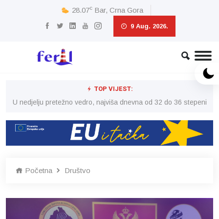
c
28.07
Bar, Crna Gora
9 Aug. 2026.
TOP VIJEST:
eni
U nedjelju pretežno vedro, najviša dnevna od 32 do 36 stepeni
U 
Početna
Društvo