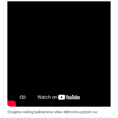
Doajenu našeg kulinarstva Vuku Mitroviću potom su