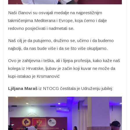
Naši članovi su osvajali medalje na najprestižnijm
takmičenjima Mediterana i Evrope, koja ćemo i dalje
redovno posjećivati i nadmetati se.
Naš cilj je da putujemo, družimo se, učimo i da budemo
najbolji, da nas bude više i da se što više okupljamo.
Ovo je zahtjevna i teška, ali i lijepa profesija, kako kaže naš
kolega iz Hrvatske, ljubav je začin koji kuvar ne može da
kupi-istakao je Krsmanović
Ljiljana Maraš
iz NTOCG čestitala je Udruženju jubilej: