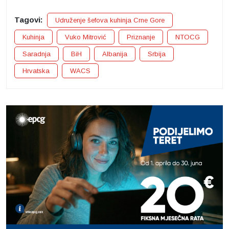
Tagovi:
Udruženje šefova kuhinja Crne Gore
Kuhinja
Vuko Mitrović
Priznanje
NTOCG
Saradnja
BiH
Albanija
Srbija
Hrvatska
WACS