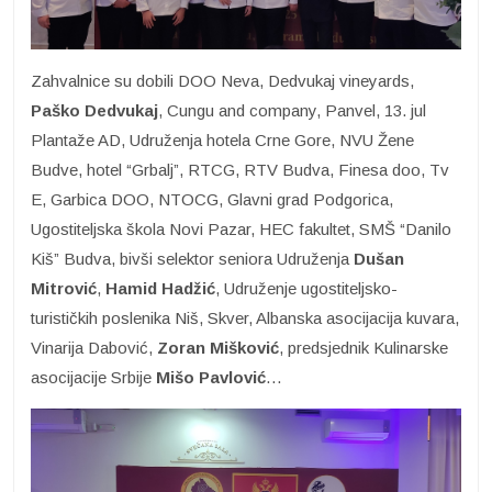
Zahvalnice su dobili DOO Neva, Dedvukaj vineyards,
Paško Dedvukaj
, Cungu and company, Panvel, 13. jul
Plantaže AD, Udruženja hotela Crne Gore, NVU Žene
Budve, hotel “Grbalj”, RTCG, RTV Budva, Finesa doo, Tv
E, Garbica DOO, NTOCG, Glavni grad Podgorica,
Ugostiteljska škola Novi Pazar, HEC fakultet, SMŠ “Danilo
Kiš” Budva, bivši selektor seniora Udruženja
Dušan
Mitrović
,
Hamid Hadžić
, Udruženje ugostiteljsko-
turističkih poslenika Niš, Skver, Albanska asocijacija kuvara,
Vinarija Dabović,
Zoran Mišković
, predsjednik Kulinarske
asocijacije Srbije
Mišo Pavlović
…