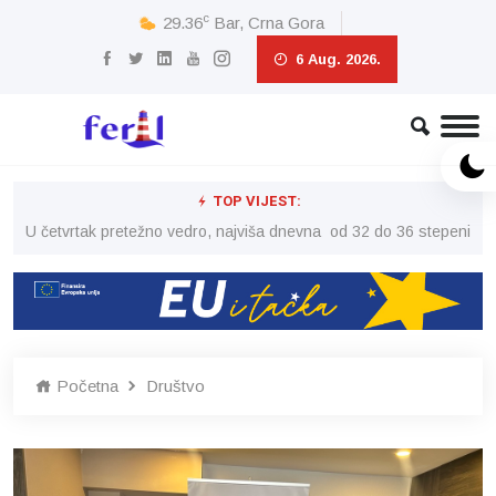
c
29.36
Bar, Crna Gora
6 Aug. 2026.
TOP VIJEST:
peni
U četvrtak pretežno vedro, najviša dnevna od 32 do 36 stepeni
U č
Početna
Društvo