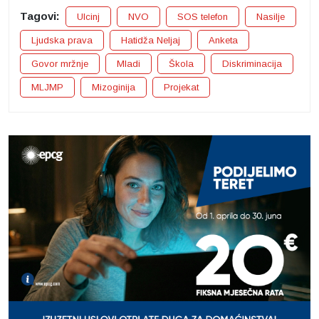
Tagovi:
Ulcinj
NVO
SOS telefon
Nasilje
Ljudska prava
Hatidža Neljaj
Anketa
Govor mržnje
Mladi
Škola
Diskriminacija
MLJMP
Mizoginija
Projekat