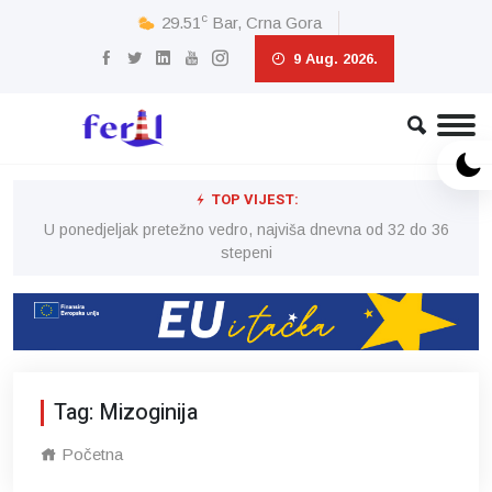
c
29.51
Bar, Crna Gora
9 Aug. 2026.
TOP VIJEST:
6
U ponedjeljak pretežno vedro, najviša dnevna od 32 do 36
stepeni
Tag: Mizoginija
Početna