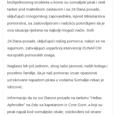
bezbjednosnog incidenta u kome su somalijski pirati i oteli
tanker pod malteškom zastavom i sa 24 člana posade,
uključujući crnogorskog zapovjednika, ispred Ministarstva
pomorstva, sa zadovoljstvom i radošću potvrđujem da je
ova situacija riješena na najbolji mogući način. Svih
24 člana posade, uključujući našeg pomorca, nalazi se na
sigurnom, zahvaljujući uspješnoj intervenciji EUNAFOR
europskih pomorskih snaga.
Naglasio bih još jednom, zbog naše javnosti, naših kolega i
posebno familije, da je naš pomorac izvan opasnosti
uzrokovane napadom pirata u vodama Somalije-rekao je
Idrizović.
Informaciju da su svi članovi posade na tankeru "Hellas
Aphrodite" na čelu sa kapetanom iz Crne Gore, a koji su
pirati napali kod somalijske obale, oslobođeni od strane