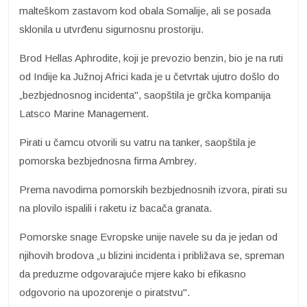
malteškom zastavom kod obala Somalije, ali se posada
sklonila u utvrđenu sigurnosnu prostoriju.
Brod Hellas Aphrodite, koji je prevozio benzin, bio je na ruti
od Indije ka Južnoj Africi kada je u četvrtak ujutro došlo do
„bezbjednosnog incidenta", saopštila je grčka kompanija
Latsco Marine Management.
Pirati u čamcu otvorili su vatru na tanker, saopštila je
pomorska bezbjednosna firma Ambrey.
Prema navodima pomorskih bezbjednosnih izvora, pirati su
na plovilo ispalili i raketu iz bacača granata.
Pomorske snage Evropske unije navele su da je jedan od
njihovih brodova „u blizini incidenta i približava se, spreman
da preduzme odgovarajuće mjere kako bi efikasno
odgovorio na upozorenje o piratstvu".