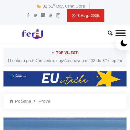
c
31.52
Bar, Crna Gora
8 Aug. 2026.
TOP VIJEST:
eni
U subotu pretežno vedro, najviša dnevna od 33 do 37 stepeni
U 
Početna
Prova