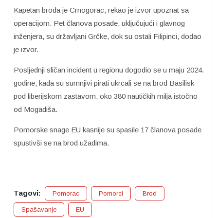
Kapetan broda je Crnogorac, rekao je izvor upoznat sa
operacijom. Pet članova posade, uključujući i glavnog
inženjera, su državljani Grčke, dok su ostali Filipinci, dodao
je izvor.
Posljednji sličan incident u regionu dogodio se u maju 2024.
godine, kada su sumnjivi pirati ukrcali se na brod Basilisk
pod liberijskom zastavom, oko 380 nautičkih milja istočno
od Mogadiša.
Pomorske snage EU kasnije su spasile 17 članova posade
spustivši se na brod užadima.
Tagovi:
Pomorac
Pomorci
Brod
Spašavanje
EU