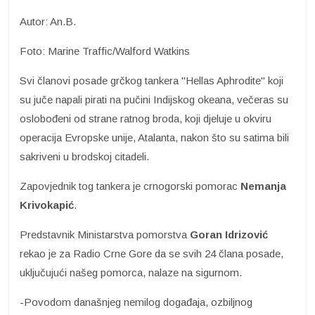
Autor: An.B.
Foto: Marine Traffic/Walford Watkins
Svi članovi posade grčkog tankera "Hellas Aphrodite" koji
su juče napali pirati na pučini Indijskog okeana, večeras su
oslobođeni od strane ratnog broda, koji djeluje u okviru
operacija Evropske unije, Atalanta, nakon što su satima bili
sakriveni u brodskoj citadeli.
Zapovjednik tog tankera je crnogorski pomorac
Nemanja
Krivokapić
.
Predstavnik Ministarstva pomorstva
Goran Idrizović
rekao je za Radio Crne Gore da se svih 24 člana posade,
uključujući našeg pomorca, nalaze na sigurnom.
-Povodom današnjeg nemilog događaja, ozbiljnog