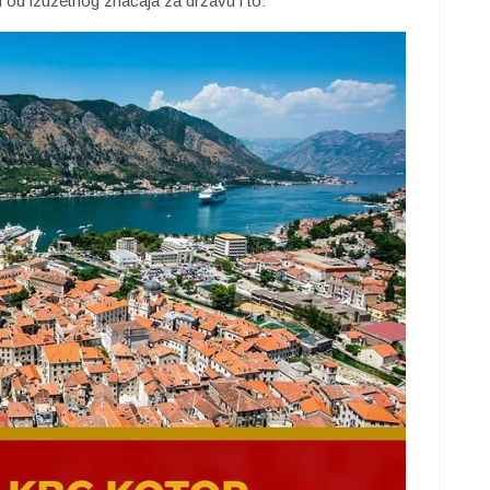
su od izuzetnog značaja za državu i to: