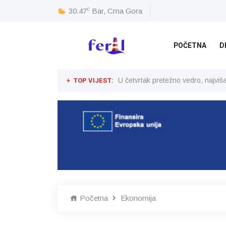
c
30.47
Bar, Crna Gora
POČETNA
D
TOP VIJEST:
U četvrtak pretežno vedro, najvi
Početna
Ekonomija