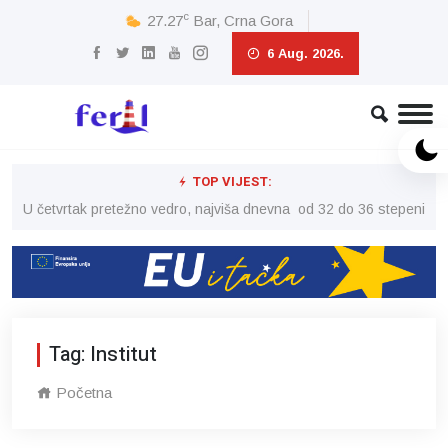
c
27.27
Bar, Crna Gora
6 Aug. 2026.
TOP VIJEST:
peni
U četvrtak pretežno vedro, najviša dnevna od 32 do 36 stepeni
U č
Tag: Institut
Početna