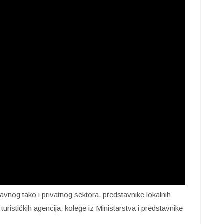
javnog tako i privatnog sektora, predstavnike lokalnih
, turističkih agencija, kolege iz Ministarstva i predstavnike