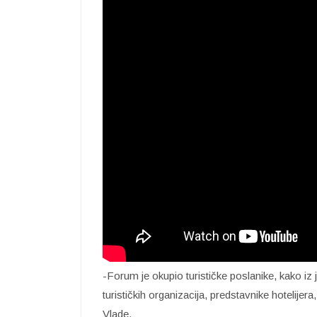
-Forum je okupio turističke poslanike, kako iz 
turističkih organizacija, predstavnike hotelijera
Vlade.