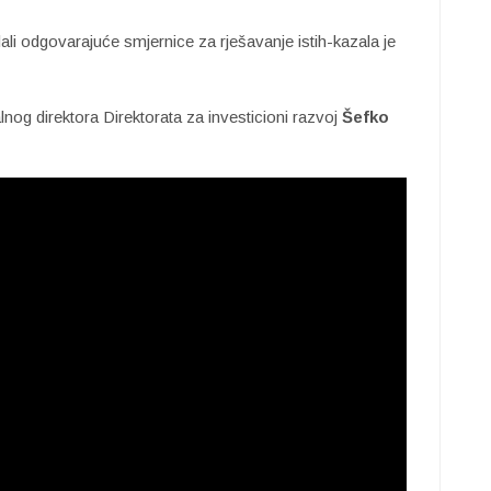
 dali odgovarajuće smjernice za rješavanje istih-kazala je
og direktora Direktorata za investicioni razvoj
Šefko