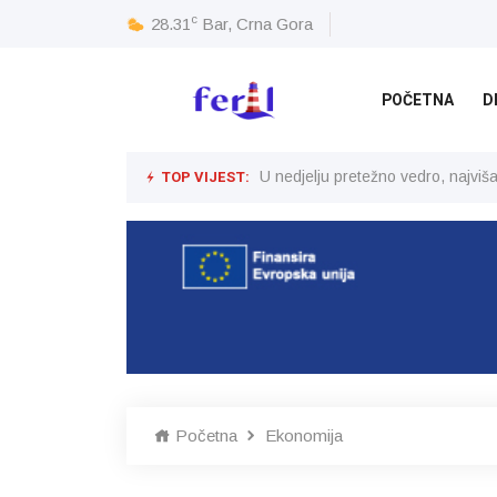
c
28.31
Bar, Crna Gora
POČETNA
D
TOP VIJEST:
U nedjelju pretežno vedro, najvi
Početna
Ekonomija