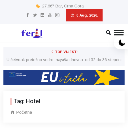
c
27.66
Bar, Crna Gora
6 Aug. 2026.
TOP VIJEST:
peni
U četvrtak pretežno vedro, najviša dnevna od 32 do 36 stepeni
U č
Tag: Hotel
Početna