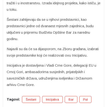
tražiti i u inostranstvu. Izrada idejnog projekta, kako ističu, je
u toku.
Šestani zahtijevaju da se u njihovi predstavnici, kao
predstavnici jedne od dvanaest mjesnih zajednica, budu
uključeni u pripremu Budžeta Opštine Bar za narednu
godinu.
Najavili su da će sa dijasporom, na Zboru građana, izabrati
svoje predstavnike koji će realizovati ovu Inicijativu.
Inicijativa je dostavljena i Vladi Crne Gore, delegaciji EU u
Crnoj Gori, ambasadorima susjednih, prijateljskih i
savezničkih država, udruženjima iseljenika i Državnom
arhivu Crne Gore.
Tagovi:
Šestani
Inicijativa
Bar
Put