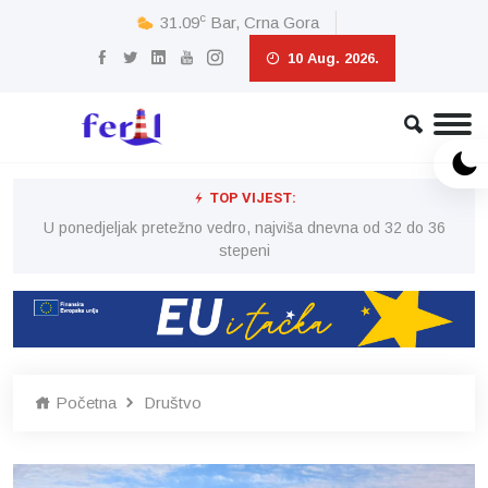
c
31.09
Bar, Crna Gora
10 Aug. 2026.
TOP VIJEST:
6
U ponedjeljak pretežno vedro, najviša dnevna od 32 do 36
stepeni
Početna
Društvo