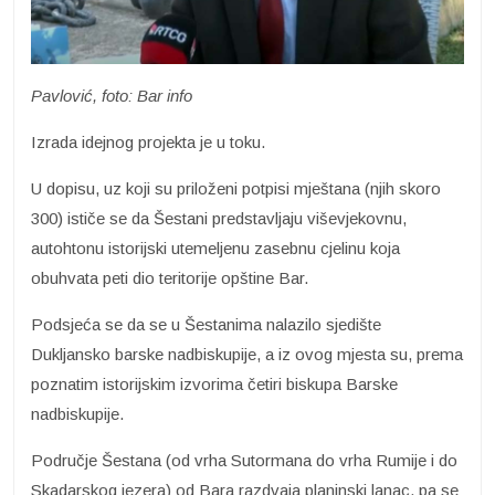
Pavlović, foto: Bar info
Izrada idejnog projekta je u toku.
U dopisu, uz koji su priloženi potpisi mještana (njih skoro
300) ističe se da Šestani predstavljaju viševjekovnu,
autohtonu istorijski utemeljenu zasebnu cjelinu koja
obuhvata peti dio teritorije opštine Bar.
Podsjeća se da se u Šestanima nalazilo sjedište
Dukljansko barske nadbiskupije, a iz ovog mjesta su, prema
poznatim istorijskim izvorima četiri biskupa Barske
nadbiskupije.
Područje Šestana (od vrha Sutormana do vrha Rumije i do
Skadarskog jezera) od Bara razdvaja planinski lanac, pa se