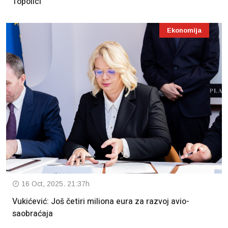
Topolici
Ekonomija
16 Oct, 2025. 21:37h
Vukićević: Još četiri miliona eura za razvoj avio-
saobraćaja