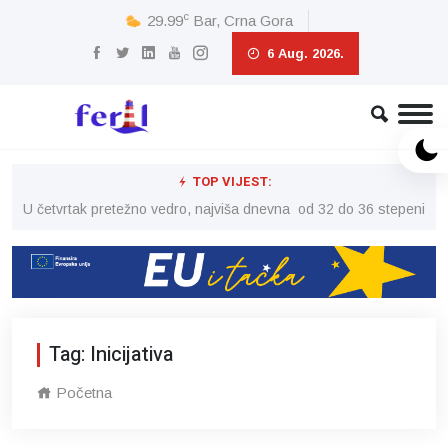
c
29.99
Bar, Crna Gora
6 Aug. 2026.
TOP VIJEST:
peni
U četvrtak pretežno vedro, najviša dnevna od 32 do 36 stepeni
U č
Tag: Inicijativa
Početna