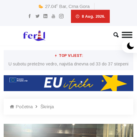
c
27.04
Bar, Crna Gora
8 Aug. 2026.
TOP VIJEST:
eni
U subotu pretežno vedro, najviša dnevna od 33 do 37 stepeni
U 
Početna
Škrinja