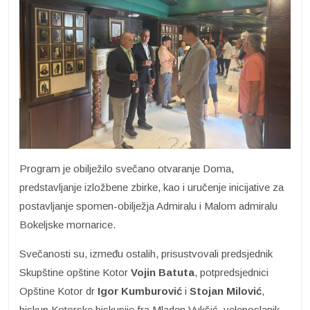
Program je obilježilo svečano otvaranje Doma,
predstavljanje izložbene zbirke, kao i uručenje inicijative za
postavljanje spomen-obilježja Admiralu i Malom admiralu
Bokeljske mornarice.
Svečanosti su, između ostalih, prisustvovali predsjednik
Skupštine opštine Kotor
Vojin Batuta
, potpredsjednici
Opštine Kotor dr
Igor Kumburović
i
Stojan Milović
,
biskup Kotorske biskupije fra Mladen Vukšić, veleposlanik