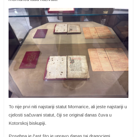
To nije prvi niti najstariji statut Mornarice, ali jeste najstariji u
cjelosti sačuvani statut, čiji se original danas čuva u
Kotorskoj biskupiji.
Posebna je čast što je upravo danas taj dragocjeni