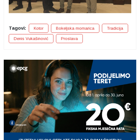
Tagovi:
Kotor
Bokeljska mornarica
Tradicija
Denis Vukašinović
Proslava