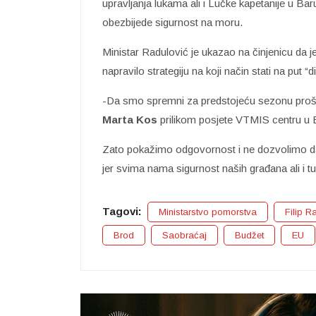
upravljanja lukama ali i Lučke kapetanije u Bar
obezbijede sigurnost na moru.
Ministar Radulović je ukazao na činjenicu da j
napravilo strategiju na koji način stati na put “d
-Da smo spremni za predstojeću sezonu prošlo
Marta Kos
prilikom posjete VTMIS centru u B
Zato pokažimo odgovornost i ne dozvolimo d
jer svima nama sigurnost naših građana ali i tu
Tagovi:
Ministarstvo pomorstva
Filip R
Brod
Saobraćaj
Budžet
EU