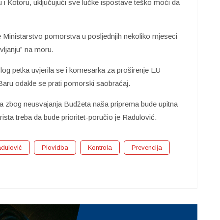
u i Kotoru, uključujući sve lučke ispostave teško moći da
e Ministarstvo pomorstva u posljednjih nekoliko mjeseci
ivljanju” na moru.
g petka uvjerila se i komesarka za proširenje EU
aru odakle se prati pomorski saobraćaj.
a zbog neusvajanja Budžeta naša priprema bude upitna
rista treba da bude prioritet-poručio je Radulović.
adulović
Plovidba
Kontrola
Prevencija