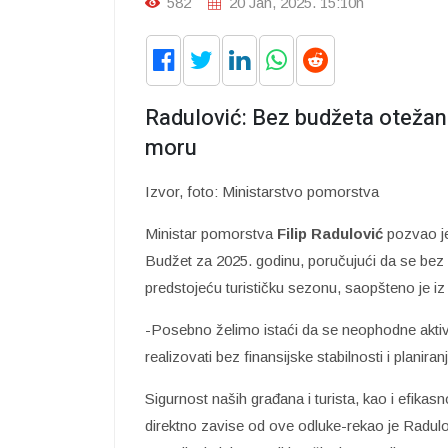
582
20 Jan, 2025. 15:10h
Radulović: Bez budžeta otežan
moru
Izvor, foto: Ministarstvo pomorstva
Ministar pomorstva
Filip Radulović
pozvao je
Budžet za 2025. godinu, poručujući da se b
predstojeću turističku sezonu, saopšteno je i
-Posebno želimo istaći da se neophodne aktiv
realizovati bez finansijske stabilnosti i plani
Sigurnost naših građana i turista, kao i efikasn
direktno zavise od ove odluke-rekao je Radulo