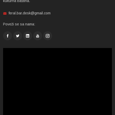
kulturna baština.
feral.bar.desk@gmail.com
Poveži se sa nama: