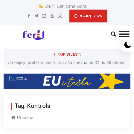
c
24.4
Bar, Crna Gora
9 Aug. 2026.
TOP VIJEST:
eni
U nedjelju pretežno vedro, najviša dnevna od 32 do 36 stepeni
U 
Tag: Kontrola
Početna