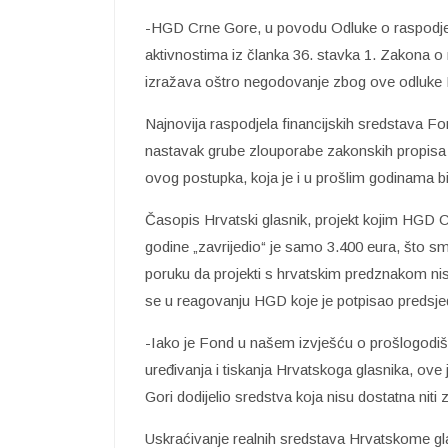
-HGD Crne Gore, u povodu Odluke o raspodjeli
aktivnostima iz članka 36. stavka 1. Zakona 
izražava oštro negodovanje zbog ove odluke F
Najnovija raspodjela financijskih sredstava Fo
nastavak grube zlouporabe zakonskih propisa i
ovog postupka, koja je i u prošlim godinama b
Časopis Hrvatski glasnik, projekt kojim HGD C
godine „zavrijedio“ je samo 3.400 eura, što sm
poruku da projekti s hrvatskim predznakom ni
se u reagovanju HGD koje je potpisao predsj
-Iako je Fond u našem izvješću o prošlogodišnj
uređivanja i tiskanja Hrvatskoga glasnika, ov
Gori dodijelio sredstva koja nisu dostatna niti 
Uskraćivanje realnih sredstava Hrvatskome gla