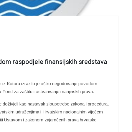
m raspodjele finansijskih sredstava
iz Kotora izrazilo je oštro negodovanje povodom
io Fond za zaštitu i ostvarivanje manjinskih prava.
 doživjeli kao nastavak zloupotrebe zakona i procedura,
rvatskim udruženjima i Hrvatskim nacionalnim vijećem
štiti Ustavom i zakonom zajamčenih prava hrvatske