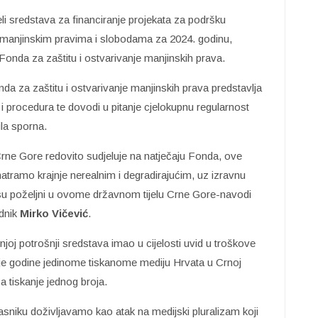
 sredstava za financiranje projekata za podršku
o manjinskim pravima i slobodama za 2024. godinu,
onda za zaštitu i ostvarivanje manjinskih prava.
nda za zaštitu i ostvarivanje manjinskih prava predstavlja
 procedura te dovodi u pitanje cjelokupnu regularnost
ila sporna.
rne Gore redovito sudjeluje na natječaju Fonda, ove
atramo krajnje nerealnim i degradirajućim, uz izravnu
su poželjni u ovome državnom tijelu Crne Gore-navodi
ednik
Mirko Vičević
.
oj potrošnji sredstava imao u cijelosti uvid u troškove
e je godine jedinome tiskanome mediju Hrvata u Crnoj
za tiskanje jednog broja.
sniku doživljavamo kao atak na medijski pluralizam koji