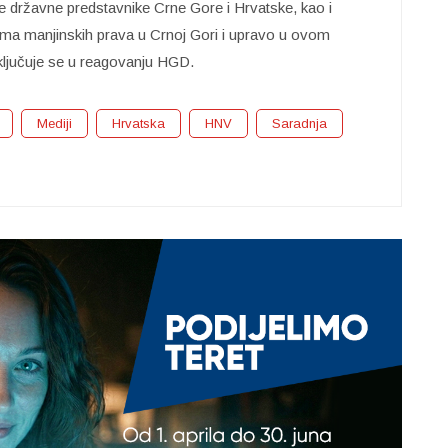
e državne predstavnike Crne Gore i Hrvatske, kao i
ima manjinskih prava u Crnoj Gori i upravo u ovom
ključuje se u reagovanju HGD.
Mediji
Hrvatska
HNV
Saradnja