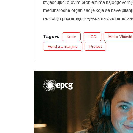
izvješćujući o ovim problemima najodgovornij
međunarodne organizacije koje se bave pitanj
razdoblju pripremaju izvješća na ovu temu-za
Tagovi:
Kotor
HGD
Mirko Vičević
Fond za manjine
Protest