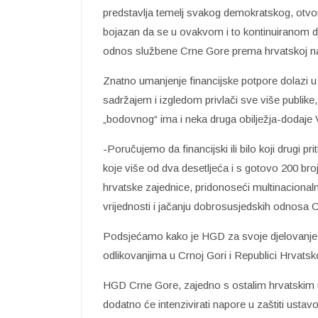
predstavlja temelj svakog demokratskog, otvo
bojazan da se u ovakvom i to kontinuiranom dj
odnos službene Crne Gore prema hrvatskoj na
Znatno umanjenje financijske potpore dolazi u
sadržajem i izgledom privlači sve više publik
„bodovnog“ ima i neka druga obilježja-dodaje 
-Poručujemo da financijski ili bilo koji drugi p
koje više od dva desetljeća i s gotovo 200 broj
hrvatske zajednice, pridonoseći multinacionaln
vrijednosti i jačanju dobrosusjedskih odnosa 
Podsjećamo kako je HGD za svoje djelovanje 
odlikovanjima u Crnoj Gori i Republici Hrvatsk
HGD Crne Gore, zajedno s ostalim hrvatskim 
dodatno će intenzivirati napore u zaštiti ust