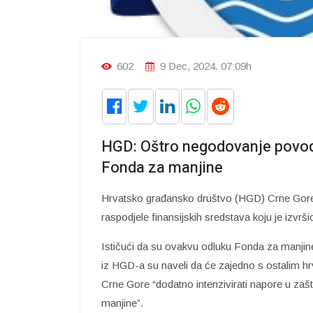
602
9 Dec, 2024. 07:09h
HGD: Oštro negodovanje povodo
Fonda za manjine
Hrvatsko građansko društvo (HGD) Crne Gore 
raspodjele finansijskih sredstava koju je izvrš
Ističući da su ovakvu odluku Fonda za manjine
iz HGD-a su naveli da će zajedno s ostalim h
Crne Gore “dodatno intenzivirati napore u za
manjine”.