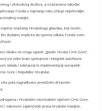
renog i slobodnog društva, a izražavamo također
elovanju Fonda u najmanju ruku očituje neprihvatljiv
cionalnoj manjini.
 vrijeme snaženja Hrvatskoga glasnika, koji novim
e, što dodatno implicira da sporna odluka Fonda osim
Vičević.
ritisci nikako ne mogu ugasiti „glasilo Hrvata Crne Gore“,
eva iza sebe brani opstojnost i integritet autohtone
om skladu i toleranciji te implementaciji europskih
Crne Gore i Republike Hrvatske.
više puta nagrađivano prestižnim državnim
oj.
udrugama i Hrvatskim nacionalnim vijećem Crne Gore,
avom i zakonom zajamčenih prava hrvatske manjine,