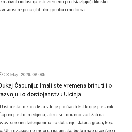
i kreativnih industrija, istovremeno predstavljajući filmsku
izvrsnost regiona globalnoj publici i medijima
23 May, 2026. 08:08h
Dukaj Čapuniju: Imali ste vremena brinuti i o
razvoju i o dostojanstvu Ulcinja
“U istorijskom kontekstu vrlo je poučan tekst koji je poslanik
Čapuni poslao medijima, ali mi se moramo zadržati na
ovovremenim kriterijumima za dobijanje statusa grada, koje
će Ulcinj zasigurno moći da ispuni ako bude imao uspješno i