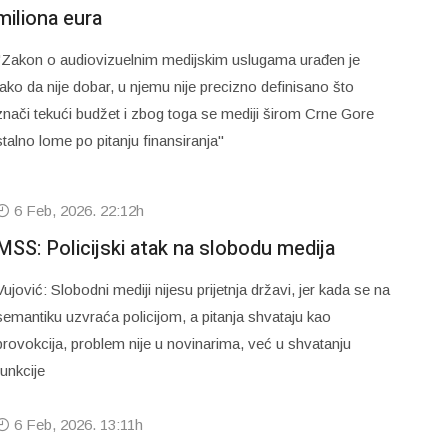
miliona eura
"Zakon o audiovizuelnim medijskim uslugama urađen je
tako da nije dobar, u njemu nije precizno definisano što
znači tekući budžet i zbog toga se mediji širom Crne Gore
stalno lome po pitanju finansiranja"
6 Feb, 2026. 22:12h
MSS: Policijski atak na slobodu medija
Vujović: Slobodni mediji nijesu prijetnja državi, jer kada se na
semantiku uzvraća policijom, a pitanja shvataju kao
provokcija, problem nije u novinarima, već u shvatanju
funkcije
6 Feb, 2026. 13:11h