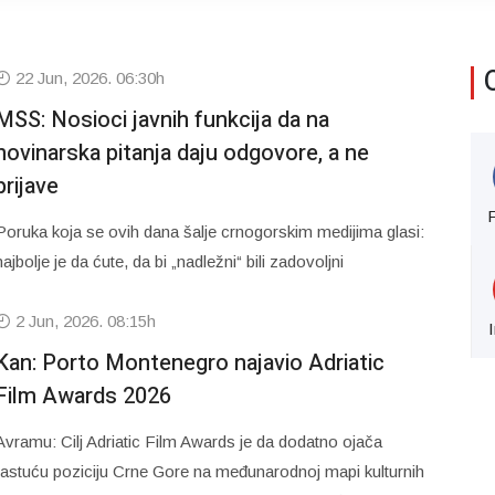
22 Jun, 2026. 06:30h
MSS: Nosioci javnih funkcija da na
novinarska pitanja daju odgovore, a ne
prijave
Poruka koja se ovih dana šalje crnogorskim medijima glasi:
najbolje je da ćute, da bi „nadležni“ bili zadovoljni
2 Jun, 2026. 08:15h
Kan: Porto Montenegro najavio Adriatic
Film Awards 2026
Avramu: Cilj Adriatic Film Awards je da dodatno ojača
rastuću poziciju Crne Gore na međunarodnoj mapi kulturnih