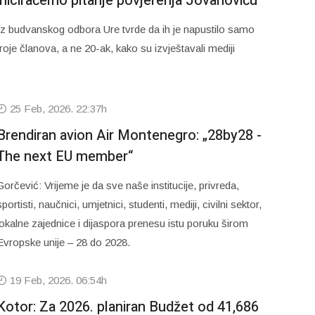
iniciraćemo pitanje povjerenja Jovanoviću
Iz budvanskog odbora Ure tvrde da ih je napustilo samo
troje članova, a ne 20-ak, kako su izvještavali mediji
25 Feb, 2026. 22:37h
Brendiran avion Air Montenegro: „28by28 -
The next EU member“
Gorčević: Vrijeme je da sve naše institucije, privreda,
sportisti, naučnici, umjetnici, studenti, mediji, civilni sektor,
lokalne zajednice i dijaspora prenesu istu poruku širom
Evropske unije – 28 do 2028.
19 Feb, 2026. 06:54h
Kotor: Za 2026. planiran Budžet od 41,686