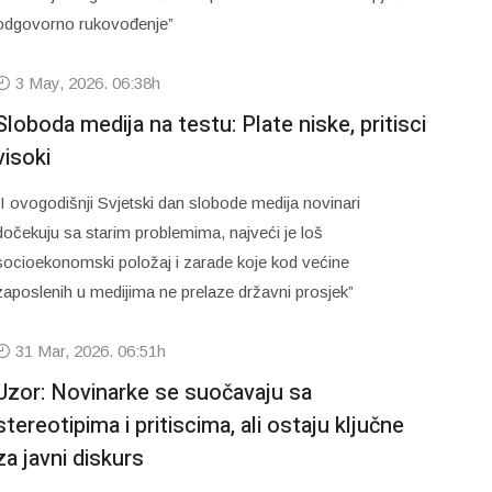
odgovorno rukovođenje”
3 May, 2026. 06:38h
Sloboda medija na testu: Plate niske, pritisci
visoki
“I ovogodišnji Svjetski dan slobode medija novinari
dočekuju sa starim problemima, najveći je loš
socioekonomski položaj i zarade koje kod većine
zaposlenih u medijima ne prelaze državni prosjek”
31 Mar, 2026. 06:51h
Uzor: Novinarke se suočavaju sa
stereotipima i pritiscima, ali ostaju ključne
za javni diskurs