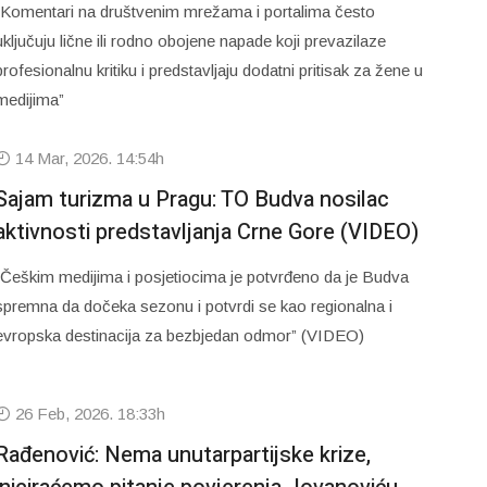
“Komentari na društvenim mrežama i portalima često
uključuju lične ili rodno obojene napade koji prevazilaze
profesionalnu kritiku i predstavljaju dodatni pritisak za žene u
medijima”
14 Mar, 2026. 14:54h
Sajam turizma u Pragu: TO Budva nosilac
aktivnosti predstavljanja Crne Gore (VIDEO)
“Češkim medijima i posjetiocima je potvrđeno da je Budva
spremna da dočeka sezonu i potvrdi se kao regionalna i
evropska destinacija za bezbjedan odmor” (VIDEO)
26 Feb, 2026. 18:33h
Rađenović: Nema unutarpartijske krize,