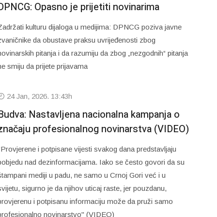
DPNCG: Opasno je prijetiti novinarima
Zadržati kulturu dijaloga u medijima: DPNCG poziva javne
zvaničnike da obustave praksu uvrijeđenosti zbog
novinarskih pitanja i da razumiju da zbog „nezgodnih“ pitanja
ne smiju da prijete prijavama
24 Jan, 2026. 13:43h
Budva: Nastavljena nacionalna kampanja o
značaju profesionalnog novinarstva (VIDEO)
"Provjerene i potpisane vijesti svakog dana predstavljaju
pobjedu nad dezinformacijama. Iako se često govori da su
štampani mediji u padu, ne samo u Crnoj Gori već i u
svijetu, sigurno je da njihov uticaj raste, jer pouzdanu,
provjerenu i potpisanu informaciju može da pruži samo
profesionalno novinarstvo" (VIDEO)