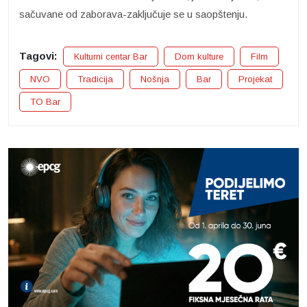
sačuvane od zaborava-zaključuje se u saopštenju.
Tagovi:
Kulturni centar Bar
Dom kulture
Film
NVO
Tradicija
Nošnja
Bar
Projekat
TO Bar