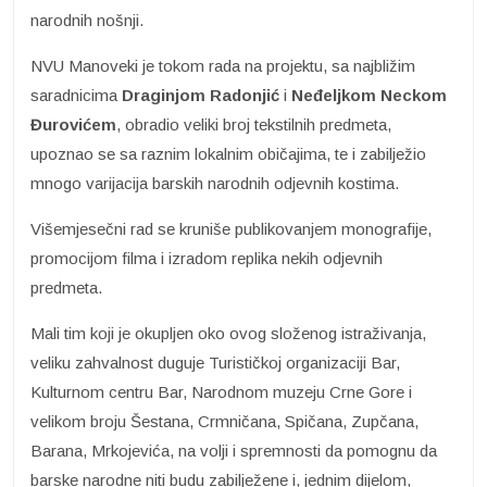
narodnih nošnji.
NVU Manoveki je tokom rada na projektu, sa najbližim
saradnicima
Draginjom Radonjić
i
Neđeljkom Neckom
Đurovićem
, obradio veliki broj tekstilnih predmeta,
upoznao se sa raznim lokalnim običajima, te i zabilježio
mnogo varijacija barskih narodnih odjevnih kostima.
Višemjesečni rad se kruniše publikovanjem monografije,
promocijom filma i izradom replika nekih odjevnih
predmeta.
Mali tim koji je okupljen oko ovog složenog istraživanja,
veliku zahvalnost duguje Turističkoj organizaciji Bar,
Kulturnom centru Bar, Narodnom muzeju Crne Gore i
velikom broju Šestana, Crmničana, Spičana, Zupčana,
Barana, Mrkojevića, na volji i spremnosti da pomognu da
barske narodne niti budu zabilježene i, jednim dijelom,