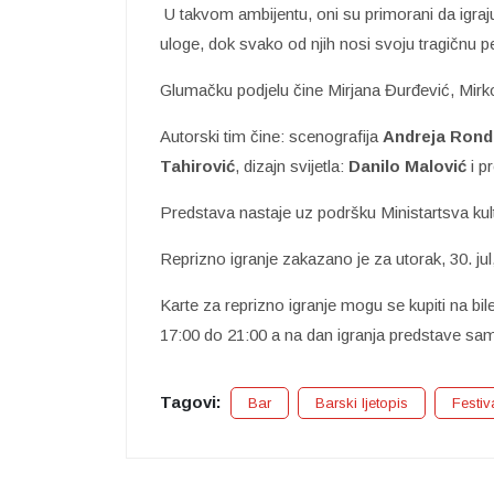
U takvom ambijentu, oni su primorani da igraj
uloge, dok svako od njih nosi svoju tragičnu 
Glumačku podjelu čine Mirjana Đurđević, Mirko
Autorski tim čine: scenografija
Andreja Rond
Tahirović
, dizajn svijetla:
Danilo Malović
i p
Predstava nastaje uz podršku Ministartsva kult
Reprizno igranje zakazano je za utorak, 30. ju
Karte za reprizno igranje mogu se kupiti na bi
17:00 do 21:00 a na dan igranja predstave sam
Tagovi:
Bar
Barski ljetopis
Festiv