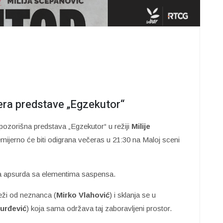
jera predstave „Egzekutor“
pozorišna predstava „Egzekutor“ u režiji
Milije
mijerno će biti odigrana večeras u 21:30 na Maloj sceni
a apsurda sa elementima saspensa.
bježi od neznanca (
Mirko Vlahović
) i sklanja se u
urđević
) koja sama održava taj zaboravljeni prostor.