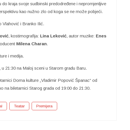
u do kraja svoje sudbinski predodređene i nepromjenljive
perspektivu kao nužno zlo od koga se ne može pobjeći.
 Vlahović i Branko Ilić.
ović
, kostimografija:
Lina Leković
, autor muzike:
Enes
roducent
Milena Charan
.
ure i medija.
l, u 21:30 na Maloj sceni u Starom gradu Baru.
letarnici Doma kulture „Vladimir Popović Španac“ od
o na biletarnici Starog grada od 19:00 do 21:30.
al
Teatar
Premijera