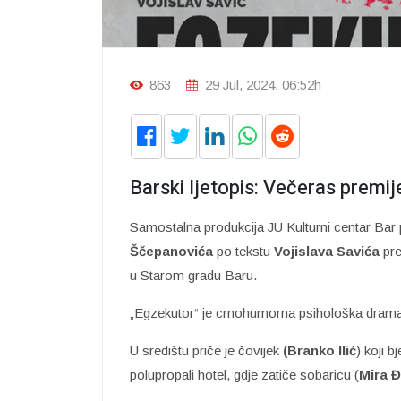
863
29 Jul, 2024. 06:52h
Barski ljetopis: Večeras premi
Samostalna produkcija JU Kulturni centar Bar 
Ščepanovića
po tekstu
Vojislava Savića
pre
u Starom gradu Baru.
„Egzekutor“ je crnohumorna psihološka dram
U središtu priče je čovijek
(Branko Ilić
) koji 
polupropali hotel, gdje zatiče sobaricu (
Mira Đ