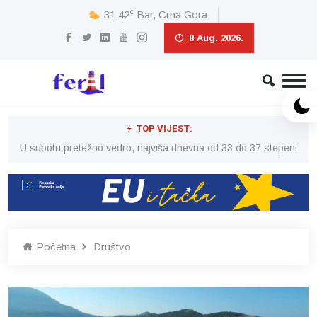
c
31.42
Bar, Crna Gora
8 Aug. 2026.
TOP VIJEST:
eni
U subotu pretežno vedro, najviša dnevna od 33 do 37 stepeni
U 
Početna
Društvo