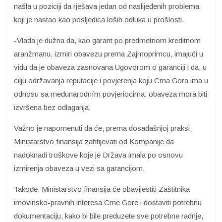
našla u poziciji da rješava jedan od naslijeđenih problema
koji je nastao kao posljedica loših odluka u prošlosti.
-Vlada je dužna da, kao garant po predmetnom kreditnom
aranžmanu, izmiri obavezu prema Zajmoprimcu, imajući u
vidu da je obaveza zasnovana Ugovorom o garanciji i da, u
cilju održavanja reputacije i povjerenja koju Crna Gora ima u
odnosu sa međunarodním povjeriocima, obaveza mora biti
izvršena bez odlaganja.
Važno je napomenuti da će, prema dosadašnjoj praksi,
Ministarstvo finansija zahtijevati od Kompanije da
nadoknadi troškove koje je Država imala po osnovu
izmirenja obaveza u vezi sa garancijom.
Takođe, Ministarstvo finansija će obavijestiti Zaštitnika
imovinsko-pravnih interesa Crne Gore i dostaviti potrebnu
dokumentaciju, kako bi bile preduzete sve potrebne radnje,