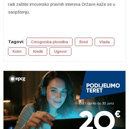
radi zaštite imovinsko pravnih interesa Države-kaže se u
saopštenju.
Tagovi:
Crnogorska plovidba
Brod
Vlada
Kotor
Kredit
Ugovor