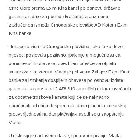
Crne Gore prema Exim Kina banci po osnovu državne
garancije izdate za potrebe kreditnog aranžmana
zaključenog između Crnogorske plovidbe AD Kotor i Exim
Kina banke.
-Imajući u vidu da Crnogorska plovidba, iako je za devet
mjeseci poslovala pozitivno, ipak nije u mogućnosti da,
pored tekućih obaveza, obezbijedi učešće za otplatu
januarske rate kredita, Vlada je prihvatila Zahtjev Exim Kina
banke za izmirenje dospijelih obaveza po osnovu izdate
garancije, u iznosu od 2.478.810 američkih dolara, uvećanih
za dodatne troškove kamate koji će se naknadno
obračunati od dana dospijeća do dana plaćanja, u eurskoj
protivvrijednosti na dan plaćanja-navodi se u saopštenju
Vlade.
U diskusiji je naglašeno da se, i po ovom pitanju, Vlada