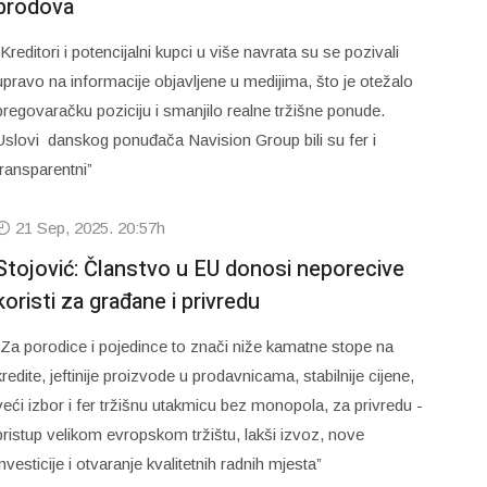
brodova
“Kreditori i potencijalni kupci u više navrata su se pozivali
upravo na informacije objavljene u medijima, što je otežalo
pregovaračku poziciju i smanjilo realne tržišne ponude.
Uslovi danskog ponuđača Navision Group bili su fer i
transparentni”
21 Sep, 2025. 20:57h
Stojović: Članstvo u EU donosi neporecive
koristi za građane i privredu
“Za porodice i pojedince to znači niže kamatne stope na
kredite, jeftinije proizvode u prodavnicama, stabilnije cijene,
veći izbor i fer tržišnu utakmicu bez monopola, za privredu -
pristup velikom evropskom tržištu, lakši izvoz, nove
investicije i otvaranje kvalitetnih radnih mjesta”