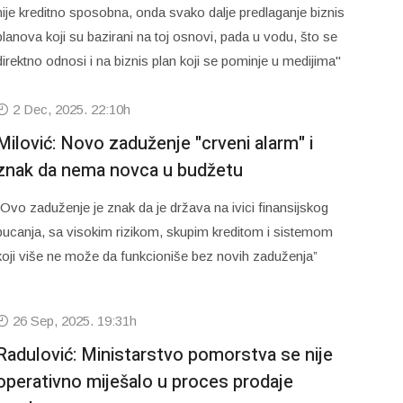
nije kreditno sposobna, onda svako dalje predlaganje biznis
planova koji su bazirani na toj osnovi, pada u vodu, što se
direktno odnosi i na biznis plan koji se pominje u medijima"
2 Dec, 2025. 22:10h
Milović: Novo zaduženje "crveni alarm" i
znak da nema novca u budžetu
“Ovo zaduženje je znak da je država na ivici finansijskog
pucanja, sa visokim rizikom, skupim kreditom i sistemom
koji više ne može da funkcioniše bez novih zaduženja”
26 Sep, 2025. 19:31h
Radulović: Ministarstvo pomorstva se nije
operativno miješalo u proces prodaje