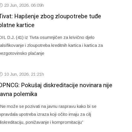
23 Jun, 2026. 06:09h
Tivat: Hapšenje zbog zloupotrebe tuđe
platne kartice
OIL D.J. (41) iz Tivta osumnjičen za krivično djelo
falsifikovanje i zloupotreba kreditnih kartica i kartica za
bezgotovinsko plaćanje
10 Jun, 2026. 21:21h
DPNCG: Pokušaj diskreditacije novinara nije
javna polemika
“Ne može se pozivati na javnu raspravu kako bi se
opravdala upotreba izraza koji očito imaju za cilj
diskreditaciju, ponižavanje i kompromitaciju”