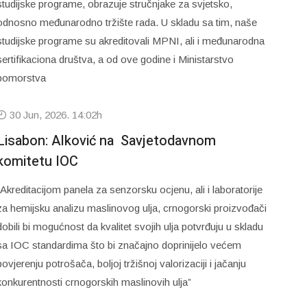
studijske programe, obrazuje stručnjake za svjetsko,
odnosno međunarodno tržište rada. U skladu sa tim, naše
studijske programe su akreditovali MPNI, ali i međunarodna
sertifikaciona društva, a od ove godine i Ministarstvo
pomorstva
30 Jun, 2026. 14:02h
Lisabon: Alković na Savjetodavnom
komitetu IOC
“Akreditacijom panela za senzorsku ocjenu, ali i laboratorije
za hemijsku analizu maslinovog ulja, crnogorski proizvođači
dobili bi mogućnost da kvalitet svojih ulja potvrđuju u skladu
sa IOC standardima što bi značajno doprinijelo većem
povjerenju potrošača, boljoj tržišnoj valorizaciji i jačanju
konkurentnosti crnogorskih maslinovih ulja”