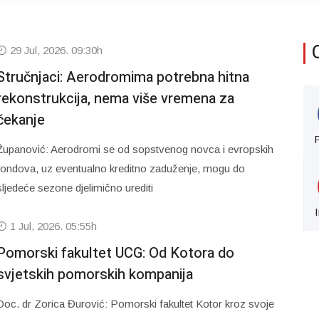
29 Jul, 2026. 09:30h
Stručnjaci: Aerodromima potrebna hitna
rekonstrukcija, nema više vremena za
čekanje
Županović: Aerodromi se od sopstvenog novca i evropskih
fondova, uz eventualno kreditno zaduženje, mogu do
sljedeće sezone djelimično urediti
1 Jul, 2026. 05:55h
Pomorski fakultet UCG: Od Kotora do
svjetskih pomorskih kompanija
Doc. dr Zorica Đurović: Pomorski fakultet Kotor kroz svoje