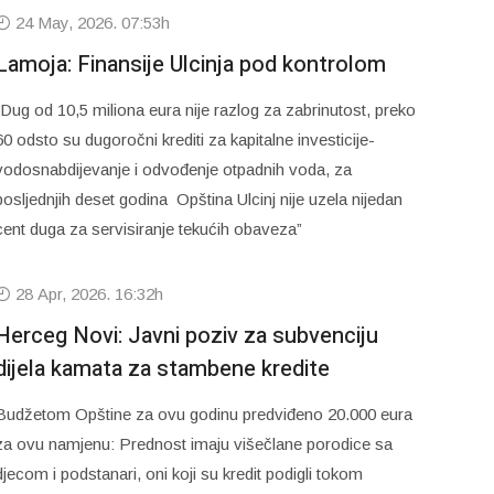
24 May, 2026. 07:53h
Lamoja: Finansije Ulcinja pod kontrolom
“Dug od 10,5 miliona eura nije razlog za zabrinutost, preko
60 odsto su dugoročni krediti za kapitalne investicije-
vodosnabdijevanje i odvođenje otpadnih voda, za
posljednjih deset godina Opština Ulcinj nije uzela nijedan
cent duga za servisiranje tekućih obaveza”
28 Apr, 2026. 16:32h
Herceg Novi: Javni poziv za subvenciju
dijela kamata za stambene kredite
Budžetom Opštine za ovu godinu predviđeno 20.000 eura
za ovu namjenu: Prednost imaju višečlane porodice sa
djecom i podstanari, oni koji su kredit podigli tokom