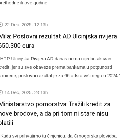
prethodne ili ove godine
22 Dec, 2025. 12:13h
Mila: Poslovni rezultat AD Ulcinjska rivijera
650.300 eura
“HTP Ulcinjska Rivijera AD danas nema nijedan aktivan
kredit, jer su sve obaveze prema bankama u potpunosti
izmirene, poslovni rezultat je za 66 odsto viši nego u 2024.”
14 Dec, 2025. 23:13h
Ministarstvo pomorstva: Tražili kredit za
nove brodove, a da pri tom ni stare nisu
platili
"Kada svi prihvatimo tu činjenicu, da Crnogorska plovidba