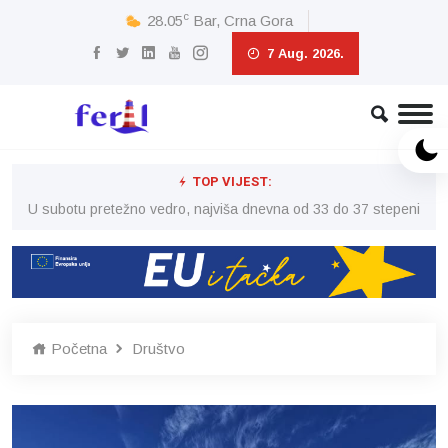
c
28.05
Bar, Crna Gora
7 Aug. 2026.
TOP VIJEST:
eni
U subotu pretežno vedro, najviša dnevna od 33 do 37 stepeni
U 
Početna
Društvo