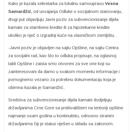
Kako je kazala sekretarka za lokalnu samoupravu
Vesna
Samardžić
, od usvajanja Odluke o socijalnom stanovanju,
drugi put objavljuju Javni poziv za subvencionisanje dijela
kamate za stambene kredite ili za hipotekarne kredite
ukoliko je riječ o izgradnji kuće na vlasničkom zemljištu.
-Javni poziv je objavljen na sajtu Opštine, na sajtu Centra
za socijalni rad, kao što to odluka propisuje, na oglasnoj
tabli Opštine i zaista smo otvoreni za sve one koji su
zainteresovani da damo u svakom momentu informacije i
pomognemo vezano za potrebnu dokumentaciju koja je
obimna-kazala je Samardžić.
Sredstva za subvencionisanje dijela kamate dodjeljuju
državljanima Crne Gore sa prebivalištem na teritoriji opštine
najmanje osam godina u kontinuitetu, odnosno stranim
državljanima čiji je status riješen u skladu sa zakonom.