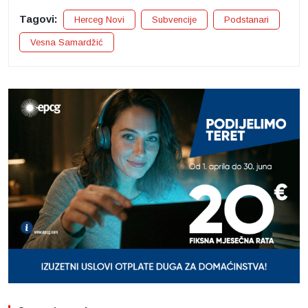
Tagovi:
Herceg Novi
Subvencije
Podstanari
Vesna Samardžić