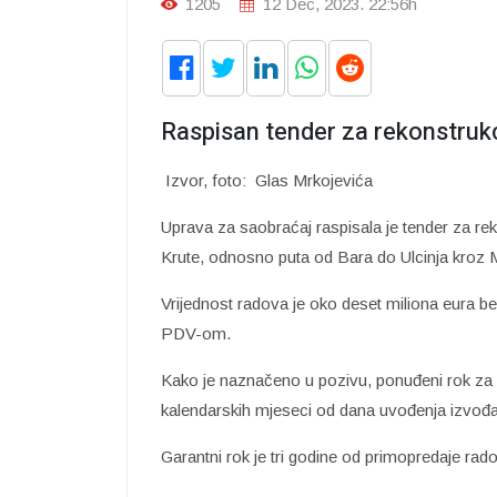
1205
12 Dec, 2023. 22:56h
Raspisan tender za rekonstruk
Izvor, foto: Glas Mrkojevića
Uprava za saobraćaj raspisala je tender za re
Krute, odnosno puta od Bara do Ulcinja kroz 
Vrijednost radova je oko deset miliona eura b
PDV-om.
Kako je naznačeno u pozivu, ponuđeni rok za z
kalendarskih mjeseci od dana uvođenja izvođ
Garantni rok je tri godine od primopredaje rad