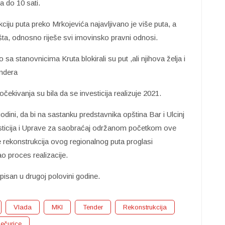
a do 10 sati.
ciju puta preko Mrkojevića najavljivano je više puta, a
išta, odnosno riješe svi imovinsko pravni odnosi.
sa stanovnicima Kruta blokirali su put ,ali njihova želja i
endera
očekivanja su bila da se investicija realizuje 2021.
godini, da bi na sastanku predstavnika opština Bar i Ulcinj
vesticija i Uprave za saobraćaj održanom početkom ove
rekonstrukcija ovog regionalnog puta proglasi
o proces realizacije.
pisan u drugoj polovini godine.
Vlada
MKI
Tender
Rekonstrukcija
ečurice