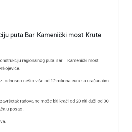
ciju puta Bar-Kamenički most-Krute
konstrukciju regionalnog puta Bar – Kamenički most –
Mrkojeviće.
ez, odnosno nešto više od 12 miliona eura sa uračunatim
avršetak radova ne može biti kraći od 20 niti duži od 30
ača u posao.
ova.