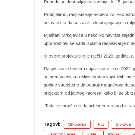
Ponude se dostavljaju najkasnije do 15. januar
Podsjetimo, raspisivanje tendera za rekonstruk
uslov je bio da se završi eksproprijacija zemlj
Mještani Mrkojevića u nekoliko navrata zajedno 
upornost tek se sada isplatila raspisivanjem t
O ovom projektu bilo je riječi i 2020. godine, a 
Raspisivanje tendera najavljivano je i u 2022. 
sa predstavnicima Ministarstva kapitalnih in
godine saopšteno da postoji mogućnost da se 
projektom od javnog interesa, kako bi se ubrza
Tada je saopšteno da bi tender mogao biti ras
Tagovi:
Mrkojevići
Put
Blokada
Eksproprijacija
Krute
Protest
P