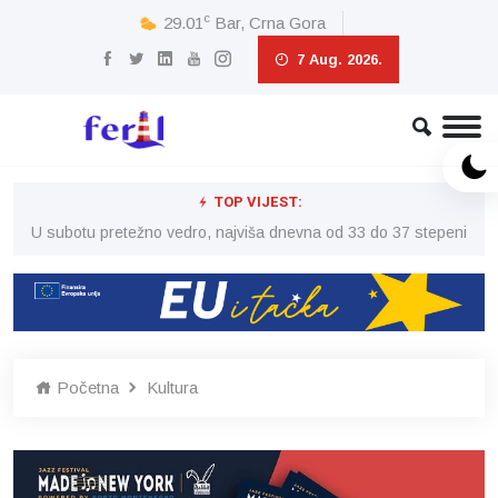
c
29.01
Bar, Crna Gora
7 Aug. 2026.
TOP VIJEST:
eni
U subotu pretežno vedro, najviša dnevna od 33 do 37 stepeni
U 
Početna
Kultura