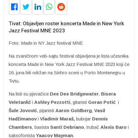
Tivat: Objavljen roster koncerta Made in New York
Jazz Festival MNE 2023
Foto: Made in NY Jazz festival MNE
Na zvaničnom veb-sajtu festival objavljena je lista učesnika
koncerta Made in New York Jazz Festival MNE 2023 koji će
16. juna biti održan na Sinhro sceni u Porto Montenegru u
Tivtu.
Na listi su pjevačice
Dee Dee Bridgewater
,
Bisera
Veletanlić
i
Ashley Pezzotti
, gitaristi
Goran Potić
i
Šule Jovović
, pijanisti
Aaron Goldberg
,
Vasil
Hadžimanov
i
Vladimir Maraš,
bubnjar
Dennis
Chambers
, basista
Santi Debriano
, trubač
Alexis Baro
i
saksofonista
Yaacov Mayman
.