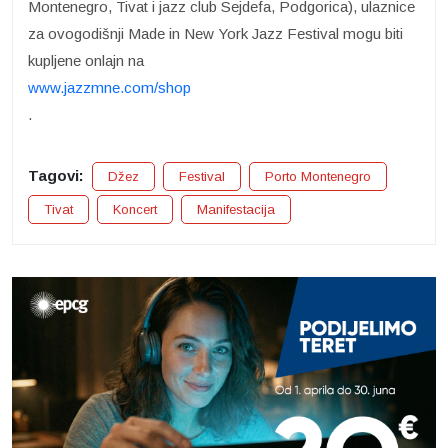
Montenegro, Tivat i jazz club Sejdefa, Podgorica), ulaznice
za ovogodišnji Made in New York Jazz Festival mogu biti
kupljene onlajn na
www.jazzmne.com/shop
.
Tagovi:
Džez
Festival
Porto Montenegro
Tivat
Koncert
Manifestacija