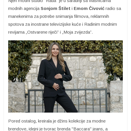
Njen modni studio "Rada" je u saradnji sa vlasnicama
modnih agencija
Sonjom Štilet
i
Emom
Čivović
radio sa
manekenima za potrebe snimanja filmova, reklamnih
spotova za inostrane televizijske kuće i Radinim modnim
revijama „Ostvarene riječi” i „Moja zvijezda”.
Pored ostalog, kreirala je džins kolekcije za modne
brendove, idejni je tvorac brenda "Baccara" jeans, a