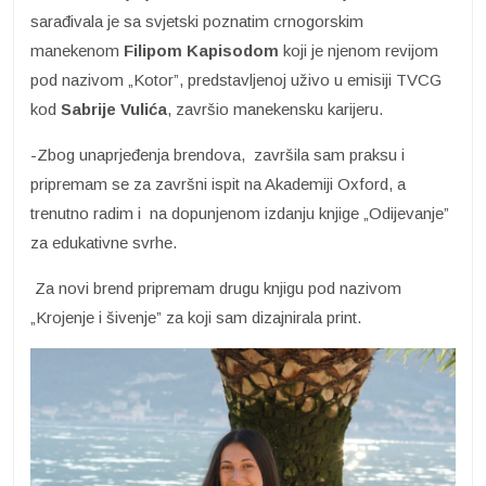
sarađivala je sa svjetski poznatim crnogorskim
manekenom
Filipom Kapisodom
koji je njenom revijom
pod nazivom „Kotor”, predstavljenoj uživo u emisiji TVCG
kod
Sabrije
Vulića
, završio manekensku karijeru.
-Zbog unaprjeđenja brendova, završila sam praksu i
pripremam se za završni ispit na Akademiji Oxford, a
trenutno radim i na dopunjenom izdanju knjige „Odijevanje”
za edukativne svrhe.
Za novi brend pripremam drugu knjigu pod nazivom
„Krojenje i šivenje” za koji sam dizajnirala print.