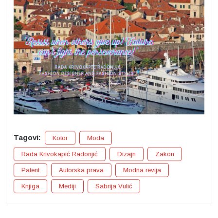
Tagovi:
Kotor
Moda
Rada Krivokapić Radonjić
Dizajn
Zakon
Patent
Autorska prava
Modna revija
Knjiga
Mediji
Sabrija Vulić