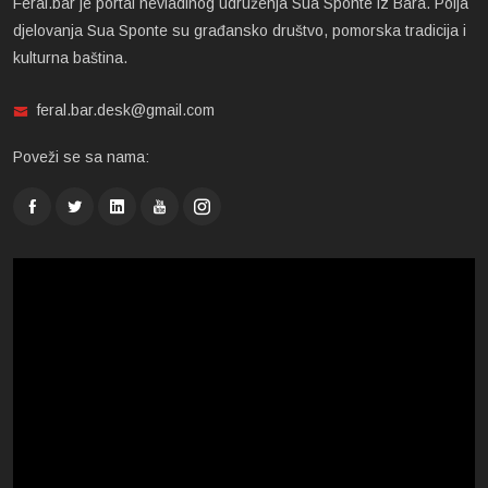
Feral.bar je portal nevladinog udruženja Sua Sponte iz Bara. Polja
djelovanja Sua Sponte su građansko društvo, pomorska tradicija i
kulturna baština.
feral.bar.desk@gmail.com
Poveži se sa nama: