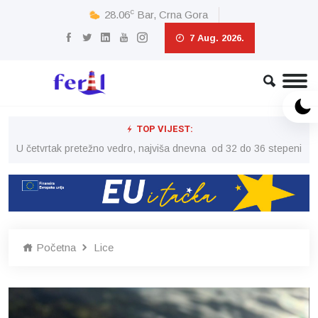
c
28.06
Bar, Crna Gora
7 Aug. 2026.
TOP VIJEST:
peni
U četvrtak pretežno vedro, najviša dnevna od 32 do 36 stepeni
U č
Početna
Lice