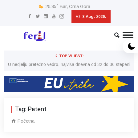
c
26.85
Bar, Crna Gora
8 Aug. 2026.
TOP VIJEST:
eni
U nedjelju pretežno vedro, najviša dnevna od 32 do 36 stepeni
U 
Tag: Patent
Početna