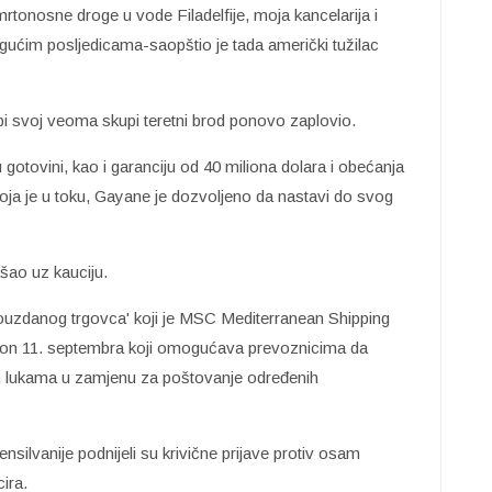
tonosne droge u vode Filadelfije, moja kancelarija i
ogućim posljedicama-saopštio je tada američki tužilac
i svoj veoma skupi teretni brod ponovo zaplovio.
 gotovini, kao i garanciju od 40 miliona dolara i obećanja
 koja je u toku, Gayane je dozvoljeno da nastavi do svog
šao uz kauciju.
pouzdanog trgovca' koji je MSC Mediterranean Shipping
akon 11. septembra koji omogućava prevoznicima da
im lukama u zamjenu za poštovanje određenih
ilvanije podnijeli su krivične prijave protiv osam
ira.