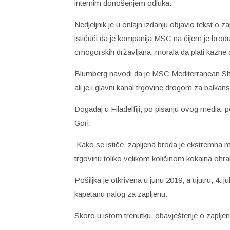
internim donošenjem odluka.
Nedjeljnik je u onlajn izdanju objavio tekst o za
ističući da je kompanija MSC na čijem je bro
crnogorskih državljana, morala da plati kazne d
Blumberg navodi da je MSC Mediterranean Shipp
ali je i glavni kanal trgovine drogom za balkan
Događaj u Filadelfiji, po pisanju ovog media,
Gori.
Kako se ističe, zapljena broda je ekstremna m
trgovinu toliko velikom količinom kokaina ohrab
Pošiljka je otkrivena u junu 2019, a ujutru, 4. 
kapetanu nalog za zapljenu.
Skoro u istom trenutku, obavještenje o zaplj