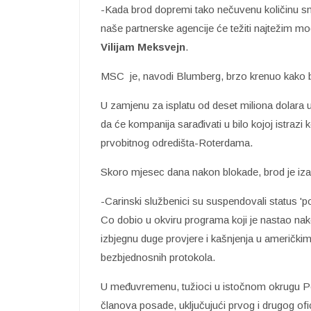
-Kada brod dopremi tako nečuvenu količinu smr
naše partnerske agencije će težiti najtežim m
Vilijam Meksvejn
.
MSC je, navodi Blumberg, brzo krenuo kako b
U zamjenu za isplatu od deset miliona dolara u
da će kompanija sarađivati u bilo kojoj istrazi
prvobitnog odredišta-Roterdama.
Skoro mjesec dana nakon blokade, brod je iza
-Carinski službenici su suspendovali status '
Co dobio u okviru programa koji je nastao n
izbjegnu duge provjere i kašnjenja u američk
bezbjednosnih protokola.
U međuvremenu, tužioci u istočnom okrugu Pens
članova posade, uključujući prvog i drugog ofic