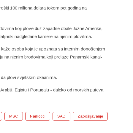
rošiti 100 miliona dolara tokom pet godina na
rodovima koji plove duž zapadne obale Južne Amerike,
 daljinski nadgledane kamere na njenim plovilima.
, kaže osoba koja je upoznata sa internim donošenjem
ju na njenim brodovima koji prelaze Panamski kanal-
da plovi svjetskim okeanima.
rabiji, Egiptu i Portugalu - daleko od morskih puteva
MSC
Narkotici
SAD
Zapošljavanje