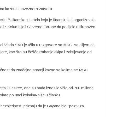
 su na kaznu u saveznom zatvoru.
akciju Balkanskog kartela koja je finansirala i organizovala
e iz Kolumbije i Sjeverne Evrope da podijele rizik-naveo
eci Vlada SAD je ušla u razgovore sa MSC sa ciljem da
ere, kao što su češće rotiranje ekipa i zahtijevanje od
ućnost da značajno smanji kazne sa kojima se MSC
otta i Desiree, one su sada iznosile više od 700 miliona
lara po unci kokaina-piše u članku.
bezbjednost, priznaju da je Gayane bio "poziv za