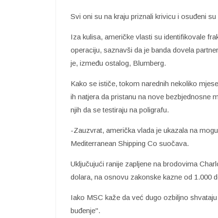
Svi oni su na kraju priznali krivicu i osuđeni
Iza kulisa, američke vlasti su identifikovale fr
operaciju, saznavši da je banda dovela partner
je, između ostalog, Blumberg.
Kako se ističe, tokom narednih nekoliko mjes
ih natjera da pristanu na nove bezbjednosne mj
njih da se testiraju na poligrafu.
-Zauzvrat, američka vlada je ukazala na mog
Mediterranean Shipping Co suočava.
Uključujući ranije zapljene na brodovima Charl
dolara, na osnovu zakonske kazne od 1.000 do
Iako MSC kaže da već dugo ozbiljno shvataju 
buđenje".