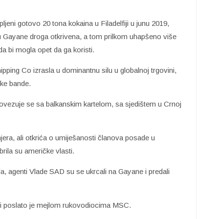
pljeni gotovo 20 tona kokaina u Filadelfiji u junu 2019,
du Gayane droga otkrivena, a tom prilkom uhapšeno više
a bi mogla opet da ga koristi.
ing Co izrasla u dominantnu silu u globalnoj trgovini,
ske bande.
 povezuje se sa balkanskim kartelom, sa sjedištem u Crnoj
jera, ali otkrića o umiješanosti članova posade u
rila su američke vlasti.
jula, agenti Vlade SAD su se ukrcali na Gayane i predali
eni poslato je mejlom rukovodiocima MSC.