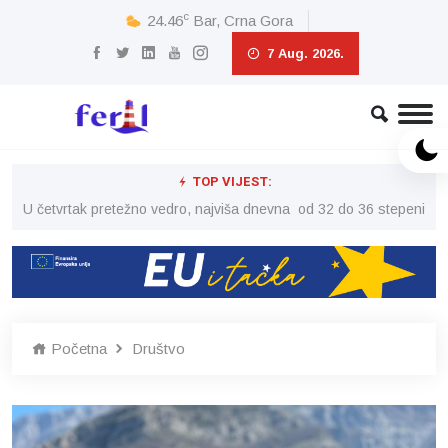
c
24.46
Bar, Crna Gora
7 Aug. 2026.
TOP VIJEST:
peni
U četvrtak pretežno vedro, najviša dnevna od 32 do 36 stepeni
U č
Početna
Društvo