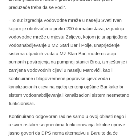
preduzeće treba da se vodi”.
-To su: izgradnja vodovodne mreže u naselju Sveti Ivan
kojom je obuhvaćeno preko 200 domaćinstava, izgradnja
vodovodne mreže u mjestu Zaljevo, kojom je unaprijeđeno
vodosnabdijevanje u MZ Stari Bar i Polje, unaprjeđenje
sistema otpadnih voda u MZ Stari Bar, modernizacija
pumpnih postrojenja na pumpnoj stanici Brca, izmještanje i
zamjena vodovodnih cijevi u naselju Marovići, kao i
kontinuirane i blagovremene popravke cjevovoda i
kanalizacionih cijevi na cijeloj teritoriji opštine Bar kako bi
sistem vodosnabdijevanja i kanalizacioni sistem nesmetano
funkcionisali.
Kontinuirano odgovoran rad ne samo u ovoj oblasti nego i
u svim ostalim segmentima funkcionisanja lokalne uprave
jasno govori da DPS nema alternativu u Baru te da će