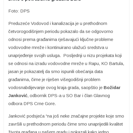
Foto: DPS
Preduzeće Vodovod i kanalizacija je u prethodnom
četvorogodišnjem periodu pokazalo da se odgovorno
odnosi prema građanima rješavajući ključne probleme
vodovodne mreže i kontinuirano ulažući sredstva u
unaprjeđenje svojih usluga. Posljednji u nizu projekata koji
se odnosi na izradu vodovodne mreže u Rapu, KO Bartula,
jasan je pokazatelj da smo ispunili obećanja data
građanima, čime je riješen višegodišnji problem
vodosnabdijevanje ovog kraja grada, saopštio je
Božidar
Janković
, odbornik DPS-a u SO Bar i član Glavnog
odbora DPS Crne Gore.
Janković podsjeća “na još neke značajne projekte koje smo
završili u prethodnom periodu čime smo unaprijedili kvalitet
života građana u našem gradu i pokazali kako jedno