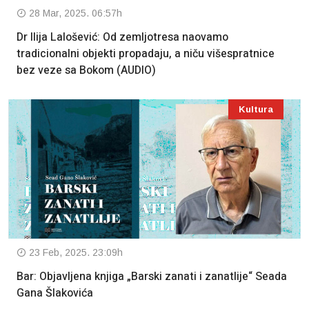
28 Mar, 2025. 06:57h
Dr Ilija Lalošević: Od zemljotresa naovamo
tradicionalni objekti propadaju, a niču višespratnice
bez veze sa Bokom (AUDIO)
Kultura
23 Feb, 2025. 23:09h
Bar: Objavljena knjiga „Barski zanati i zanatlije“ Seada
Gana Šlakovića