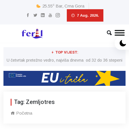
c
25.55
Bar, Crna Gora
7 Aug. 2026.
TOP VIJEST:
peni
U četvrtak pretežno vedro, najviša dnevna od 32 do 36 stepeni
U č
Tag: Zemljotres
Početna