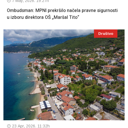
7 May, 2026. 19:27h
Ombudsman: MPNI prekršilo načela pravne sigurnosti
u izboru direktora OŠ „Maršal Tito“
Društvo
23 Apr, 2026. 11:32h