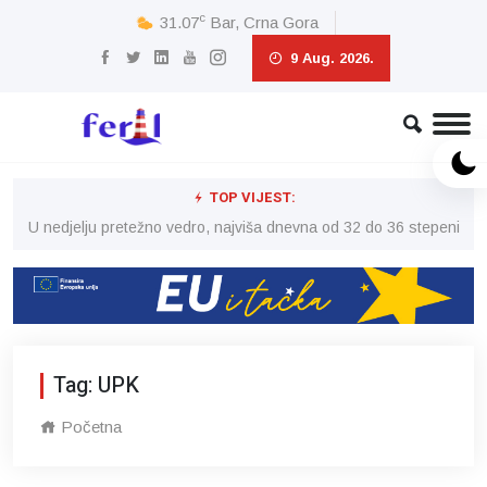
c
31.07
Bar, Crna Gora
9 Aug. 2026.
TOP VIJEST:
eni
U nedjelju pretežno vedro, najviša dnevna od 32 do 36 stepeni
U 
Tag: UPK
Početna