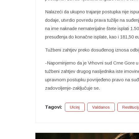
Nalazeći da ukupno trajanje postupka nije isp
dodaje, utvrdio povredu prava tužilje na suđ
na ime naknade nematerijalne štete isplati 
presuđenja do konačne isplate, kao i 181,50 e
Tužbeni zahtjev preko dosuđenog iznosa odbi
-Napominjemo da je Vrhovni sud Crne Gore u m
tužbeni zahtjev drugog nasljednika iste imovine
upravnom postupku povrijeđeno pravo na suđen
zadovoljenje-zaključuje se.
Tagovi:
Ulcinj
Valdanos
Restituci