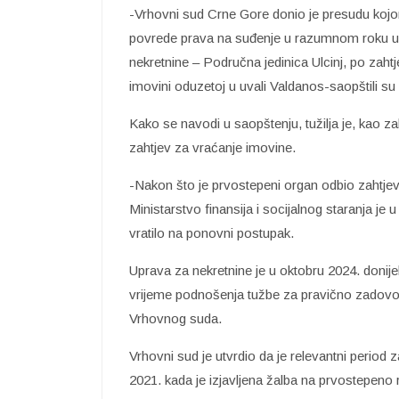
-Vrhovni sud Crne Gore donio je presudu kojom
povrede prava na suđenje u razumnom roku u
nekretnine – Područna jedinica Ulcinj, po zaht
imovini oduzetoj u uvali Valdanos-saopštili su 
Kako se navodi u saopštenju, tužilja je, kao 
zahtjev za vraćanje imovine.
-Nakon što je prvostepeni organ odbio zahtjev,
Ministarstvo finansija i socijalnog staranja je
vratilo na ponovni postupak.
Uprava za nekretnine je u oktobru 2024. donije
vrijeme podnošenja tužbe za pravično zadovolje
Vrhovnog suda.
Vrhovni sud je utvrdio da je relevantni perio
2021. kada je izjavljena žalba na prvostepeno r