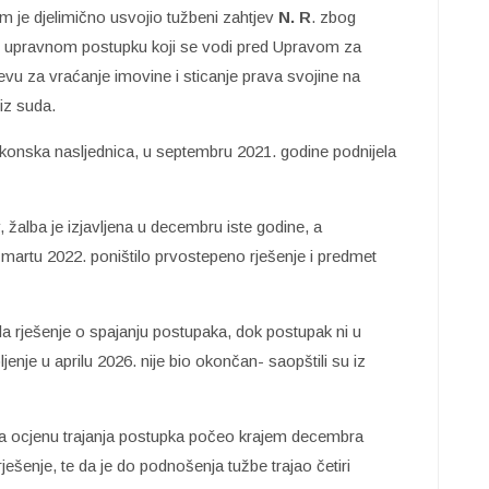
 je djelimično usvojio tužbeni zahtjev
N. R
. zbog
 upravnom postupku koji se vodi pred Upravom za
jevu za vraćanje imovine i sticanje prava svojine na
iz suda.
zakonska nasljednica, u septembru 2021. godine podnijela
 žalba je izjavljena u decembru iste godine, a
 u martu 2022. poništilo prvostepeno rješenje i predmet
la rješenje o spajanju postupaka, dok postupak ni u
nje u aprilu 2026. nije bio okončan- saopštili su iz
d za ocjenu trajanja postupka počeo krajem decembra
ješenje, te da je do podnošenja tužbe trajao četiri