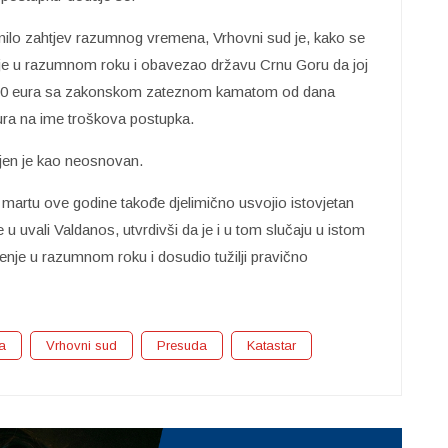
unilo zahtjev razumnog vremena, Vrhovni sud je, kako se
enje u razumnom roku i obavezao državu Crnu Goru da joj
1.500 eura sa zakonskom zateznom kamatom od dana
ura na ime troškova postupka.
jen je kao neosnovan.
artu ove godine takođe djelimično usvojio istovjetan
 u uvali Valdanos, utvrdivši da je i u tom slučaju u istom
je u razumnom roku i dosudio tužilji pravično
ja
Vrhovni sud
Presuda
Katastar