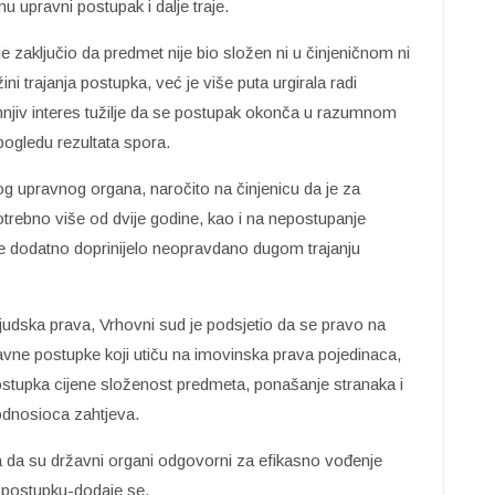
u upravni postupak i dalje traje.
e zaključio da predmet nije bio složen ni u činjeničnom ni
ini trajanja postupka, već je više puta urgirala radi
mnjiv interes tužilje da se postupak okonča u razumnom
pogledu rezultata spora.
 upravnog organa, naročito na činjenicu da je za
trebno više od dvije godine, kao i na nepostupanje
e dodatno doprinijelo neopravdano dugom trajanju
udska prava, Vrhovni sud je podsjetio da se pravo na
vne postupke koji utiču na imovinska prava pojedinaca,
postupka cijene složenost predmeta, ponašanje stranaka i
odnosioca zahtjeva.
 da su državni organi odgovorni za efikasno vođenje
 postupku-dodaje se.