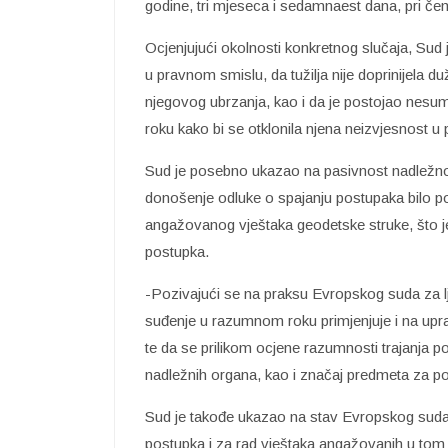
godine, tri mjeseca i sedamnaest dana, pri čem
Ocjenjujući okolnosti konkretnog slučaja, Sud j
u pravnom smislu, da tužilja nije doprinijela duž
njegovog ubrzanja, kao i da je postojao nesu
roku kako bi se otklonila njena neizvjesnost u 
Sud je posebno ukazao na pasivnost nadležnog
donošenje odluke o spajanju postupaka bilo po
angažovanog vještaka geodetske struke, što j
postupka.
-Pozivajući se na praksu Evropskog suda za lj
suđenje u razumnom roku primjenjuje i na upra
te da se prilikom ocjene razumnosti trajanja 
nadležnih organa, kao i značaj predmeta za p
Sud je takođe ukazao na stav Evropskog suda
postupka i za rad vještaka angažovanih u tom