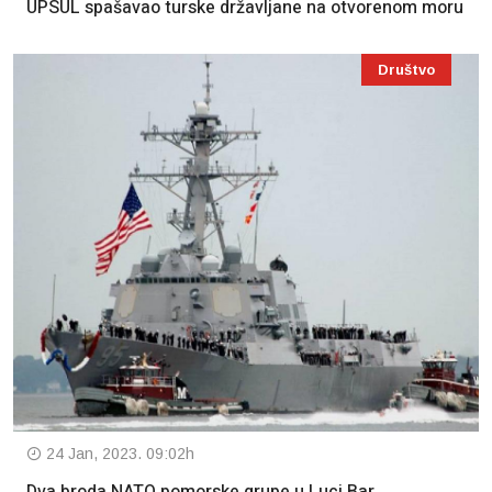
UPSUL spašavao turske državljane na otvorenom moru
Društvo
24 Jan, 2023. 09:02h
Dva broda NATO pomorske grupe u Luci Bar