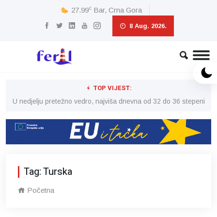
c
27.99
Bar, Crna Gora
8 Aug. 2026.
TOP VIJEST:
eni
U nedjelju pretežno vedro, najviša dnevna od 32 do 36 stepeni
U 
Tag: Turska
Početna