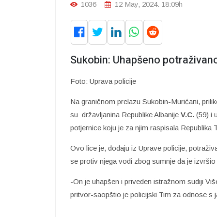
1036
12 May, 2024. 18:09h
Sukobin: Uhapšeno potraživano
Foto: Uprava policije
Na graničnom prelazu Sukobin-Murićani, priliko
su državljanina Republike Albanije
V.C.
(59) i 
potjernice koju je za njim raspisala Republika 
Ovo lice je, dodaju iz Uprave policije, potraž
se protiv njega vodi zbog sumnje da je izvršio k
-On je uhapšen i priveden istražnom sudiji Viš
pritvor-saopštio je policijski Tim za odnose s