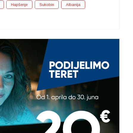
Hapšenje
Sukobin
Albanija