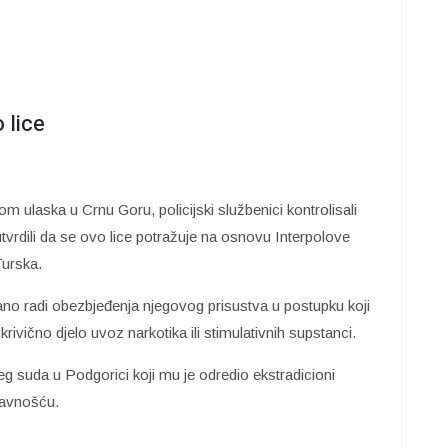
 lice
m ulaska u Crnu Goru, policijski službenici kontrolisali
utvrdili da se ovo lice potražuje na osnovu Interpolove
Turska.
ivano radi obezbjeđenja njegovog prisustva u postupku koji
rivično djelo uvoz narkotika ili stimulativnih supstanci.
eg suda u Podgorici koji mu je odredio ekstradicioni
 javnošću.