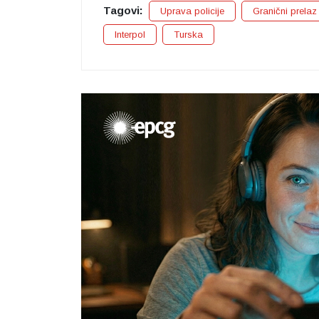
Tagovi:
Uprava policije
Granični prelaz
Interpol
Turska