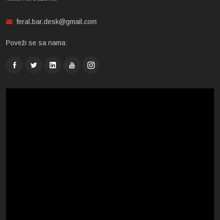
feral.bar.desk@gmail.com
Poveži se sa nama: