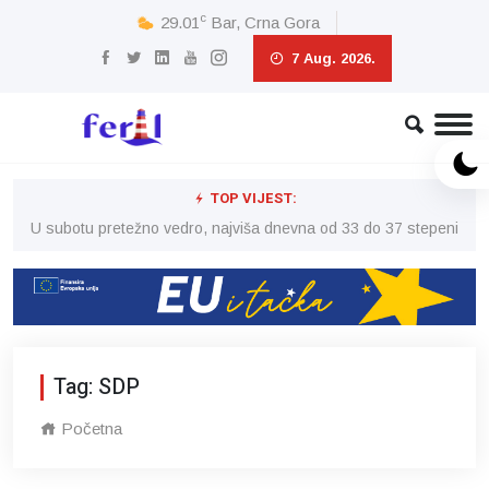
c
29.01
Bar, Crna Gora
7 Aug. 2026.
TOP VIJEST:
eni
U subotu pretežno vedro, najviša dnevna od 33 do 37 stepeni
U 
Tag: SDP
Početna