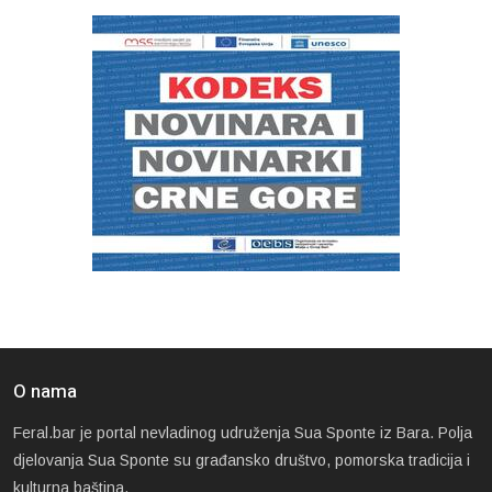
O nama
Feral.bar je portal nevladinog udruženja Sua Sponte iz Bara. Polja
djelovanja Sua Sponte su građansko društvo, pomorska tradicija i
kulturna baština.