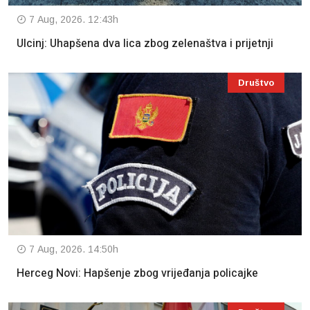
7 Aug, 2026. 12:43h
Ulcinj: Uhapšena dva lica zbog zelenaštva i prijetnji
Društvo
7 Aug, 2026. 14:50h
Herceg Novi: Hapšenje zbog vrijeđanja policajke