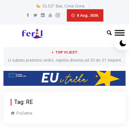
c
31.52
Bar, Crna Gora
8 Aug. 2026.
TOP VIJEST:
eni
U subotu pretežno vedro, najviša dnevna od 33 do 37 stepeni
U 
Tag: RE
Početna