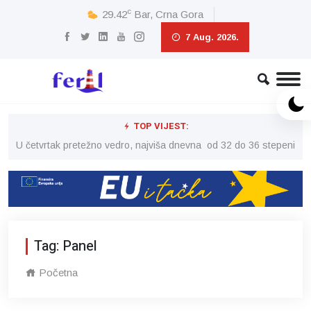
c
29.42
Bar, Crna Gora
7 Aug. 2026.
TOP VIJEST:
peni
U četvrtak pretežno vedro, najviša dnevna od 32 do 36 stepeni
U č
Tag: Panel
Početna