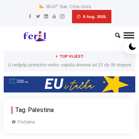
c
26.07
Bar, Crna Gora
8 Aug. 2026.
TOP VIJEST:
eni
U nedjelju pretežno vedro, najviša dnevna od 32 do 36 stepeni
U 
Tag: Palestina
Početna