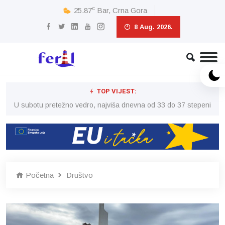
c
25.87
Bar, Crna Gora
8 Aug. 2026.
TOP VIJEST:
eni
U subotu pretežno vedro, najviša dnevna od 33 do 37 stepeni
U 
Početna
Društvo