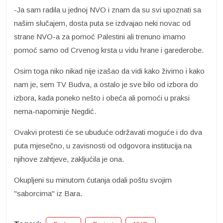
-Ja sam radila u jednoj NVO i znam da su svi upoznati sa
našim slučajem, dosta puta se izdvajao neki novac od
strane NVO-a za pomoć Palestini ali trenuno imamo
pomoć samo od Crvenog krsta u vidu hrane i garederobe.
Osim toga niko nikad nije izašao da vidi kako živimo i kako
nam je, sem TV Budva, a ostalo je sve bilo od izbora do
izbora, kada poneko nešto i obeća ali pomoći u praksi
nema-napominje Negdić.
Ovakvi protesti će se ubuduće održavati moguće i do dva
puta mjesečno, u zavisnosti od odgovora institucija na
njihove zahtjeve, zakljućila je ona.
Okupljeni su minutom ćutanja odali poštu svojim
"saborcima" iz Bara.