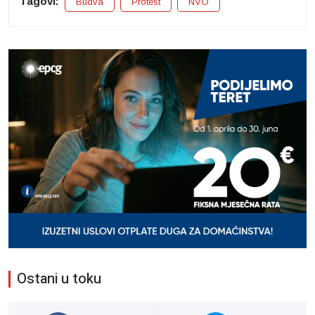
Tagovi:
Budva
Protest
NVO
Ostani u toku