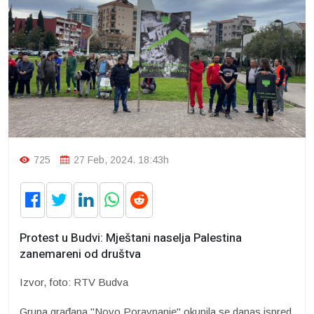
725
27 Feb, 2024. 18:43h
Protest u Budvi: Mještani naselja Palestina
zanemareni od društva
Izvor, foto: RTV Budva
Grupa građana "Novo Poravnanje" okupila se danas ispred