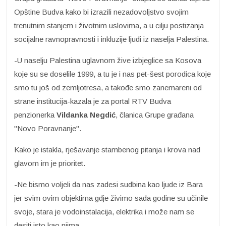
Opštine Budva kako bi izrazili nezadovoljstvo svojim
trenutnim stanjem i životnim uslovima, a u cilju postizanja
socijalne ravnopravnosti i inkluzije ljudi iz naselja Palestina.
-U naselju Palestina uglavnom žive izbjeglice sa Kosova
koje su se doselile 1999, a tu je i nas pet-šest porodica koje
smo tu još od zemljotresa, a takođe smo zanemareni od
strane institucija-kazala je za portal RTV Budva
penzionerka
Vildanka Negdić
, članica Grupe građana
"Novo Poravnanje".
Kako je istakla, rješavanje stambenog pitanja i krova nad
glavom im je prioritet.
-Ne bismo voljeli da nas zadesi sudbina kao ljude iz Bara
jer svim ovim objektima gdje živimo sada godine su učinile
svoje, stara je vodoinstalacija, elektrika i može nam se
desiti isto kao njima.