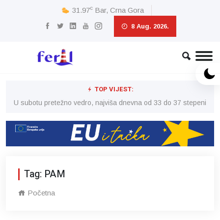
c
31.97
Bar, Crna Gora
8 Aug. 2026.
TOP VIJEST:
eni
U subotu pretežno vedro, najviša dnevna od 33 do 37 stepeni
U 
Tag: PAM
Početna