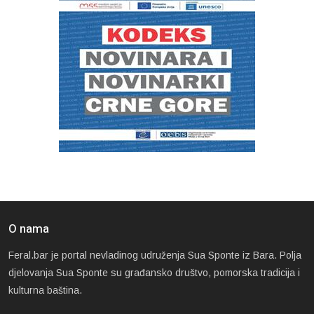
O nama
Feral.bar je portal nevladinog udruženja Sua Sponte iz Bara. Polja
djelovanja Sua Sponte su građansko društvo, pomorska tradicija i
kulturna baština.