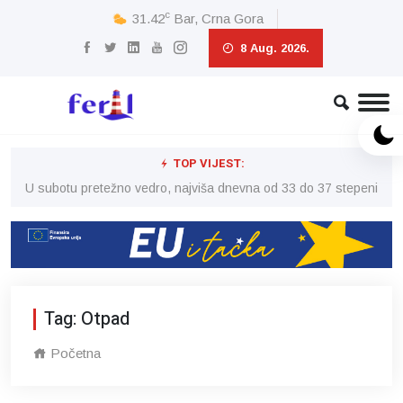
c
31.42
Bar, Crna Gora
8 Aug. 2026.
TOP VIJEST:
eni
U subotu pretežno vedro, najviša dnevna od 33 do 37 stepeni
U 
Tag: Otpad
Početna