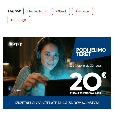
Tagovi:
Herceg Novi
Otpad
Čišćenje
Podmorje