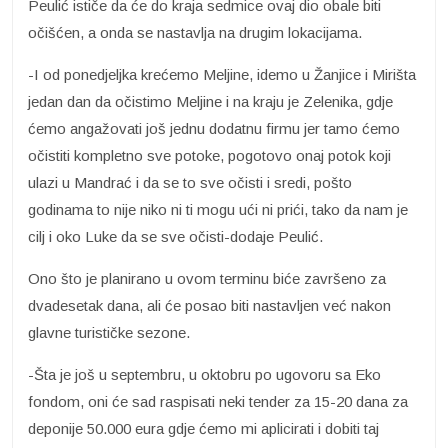
Peulić ističe da će do kraja sedmice ovaj dio obale biti
očišćen, a onda se nastavlja na drugim lokacijama.
-I od ponedjeljka krećemo Meljine, idemo u Žanjice i Mirišta
jedan dan da očistimo Meljine i na kraju je Zelenika, gdje
ćemo angažovati još jednu dodatnu firmu jer tamo ćemo
očistiti kompletno sve potoke, pogotovo onaj potok koji
ulazi u Mandrać i da se to sve očisti i sredi, pošto
godinama to nije niko ni ti mogu ući ni prići, tako da nam je
cilj i oko Luke da se sve očisti-dodaje Peulić.
Ono što je planirano u ovom terminu biće završeno za
dvadesetak dana, ali će posao biti nastavljen već nakon
glavne turističke sezone.
-Šta je još u septembru, u oktobru po ugovoru sa Eko
fondom, oni će sad raspisati neki tender za 15-20 dana za
deponije 50.000 eura gdje ćemo mi aplicirati i dobiti taj