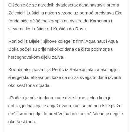
Čišćenje će se narednih dvadesetak dana nastaviti prema
Zelenici i Luštici, a nakon sezone uz pomoć sredstava Eko
fonda biće očišćena komplatna rivijera do Kamenara i
sjeverni dio Luštice od Krašića do Rosa.
Ronioci iz Bijele i njihove kolege iz firmi Aqua naut i Aqua
Boka počeli su prije nekoliko dana da čiste podmorje u
hercegnovskom dijelu zaliva.
Koordinator posla Ilija Peulić iz Sekretarijata za ekologiju i
energetsku efikasnost kaže da su za svega tri dana izvadili
oko šest tona otpada.
-Počelo je prije tri dana, rade dvije firme, jedna koja je
dobila, jedna koja je angažovana, radi se od hotelske plaže,
došli smo negdje do pred Vojnu bolnice, očišćeno je negdje
oko šest tona.