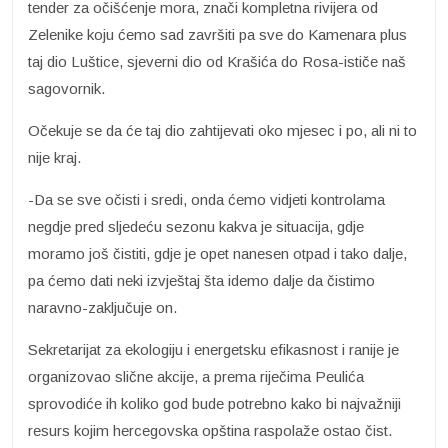
tender za očišćenje mora, znači kompletna rivijera od
Zelenike koju ćemo sad završiti pa sve do Kamenara plus
taj dio Luštice, sjeverni dio od Krašića do Rosa-ističe naš
sagovornik.
Očekuje se da će taj dio zahtijevati oko mjesec i po, ali ni to
nije kraj.
-Da se sve očisti i sredi, onda ćemo vidjeti kontrolama
negdje pred sljedeću sezonu kakva je situacija, gdje
moramo još čistiti, gdje je opet nanesen otpad i tako dalje,
pa ćemo dati neki izvještaj šta idemo dalje da čistimo
naravno-zaključuje on.
Sekretarijat za ekologiju i energetsku efikasnost i ranije je
organizovao slične akcije, a prema riječima Peulića
sprovodiće ih koliko god bude potrebno kako bi najvažniji
resurs kojim hercegovska opština raspolaže ostao čist.