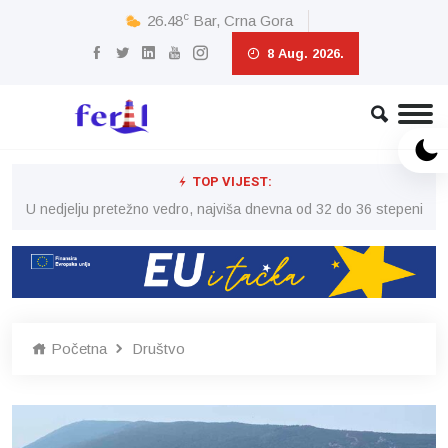
c
26.48
Bar, Crna Gora
8 Aug. 2026.
TOP VIJEST:
eni
U nedjelju pretežno vedro, najviša dnevna od 32 do 36 stepeni
U 
Početna
Društvo