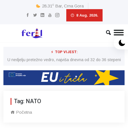
c
28.31
Bar, Crna Gora
8 Aug. 2026.
TOP VIJEST:
eni
U nedjelju pretežno vedro, najviša dnevna od 32 do 36 stepeni
U 
Tag: NATO
Početna