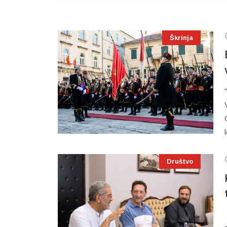
Škrinja
Društvo