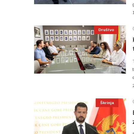
Društvo
Škrinja