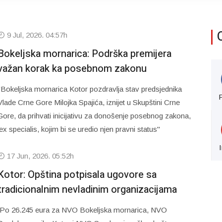
9 Jul, 2026. 04:57h
Bokeljska mornarica: Podrška premijera
važan korak ka posebnom zakonu
"Bokeljska mornarica Kotor pozdravlja stav predsjednika
Vlade Crne Gore Milojka Spajića, iznijet u Skupštini Crne
Gore, da prihvati inicijativu za donošenje posebnog zakona,
lex specialis, kojim bi se uredio njen pravni status"
17 Jun, 2026. 05:52h
Kotor: Opština potpisala ugovore sa
tradicionalnim nevladinim organizacijama
Po 26.245 eura za NVO Bokeljska mornarica, NVO