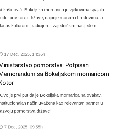
Vukašinović: Bokeljska mornarica je vjekovima spajala
ljude, prostore i države, najprije morem i brodovima, a
danas kulturom, tradicijom i zajedničkim nasljeđem
17 Dec, 2025. 14:36h
Ministarstvo pomorstva: Potpisan
Memorandum sa Bokeljskom mornaricom
Kotor
“Ovo je prvi put da je Bokeljska mornarica na ovakav,
institucionalan način uvažena kao relevantan partner u
razvoju pomorstva države”
7 Dec, 2025. 09:55h