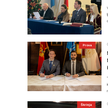
Prova
Škrinja