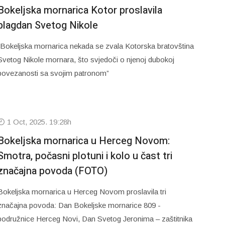
Bokeljska mornarica Kotor proslavila
blagdan Svetog Nikole
“Bokeljska mornarica nekada se zvala Kotorska bratovština
Svetog Nikole mornara, što svjedoči o njenoj dubokoj
povezanosti sa svojim patronom”
1 Oct, 2025. 19:28h
Bokeljska mornarica u Herceg Novom:
Smotra, počasni plotuni i kolo u čast tri
značajna povoda (FOTO)
Bokeljska mornarica u Herceg Novom proslavila tri
značajna povoda: Dan Bokeljske mornarice 809 -
podružnice Herceg Novi, Dan Svetog Jeronima – zaštitnika