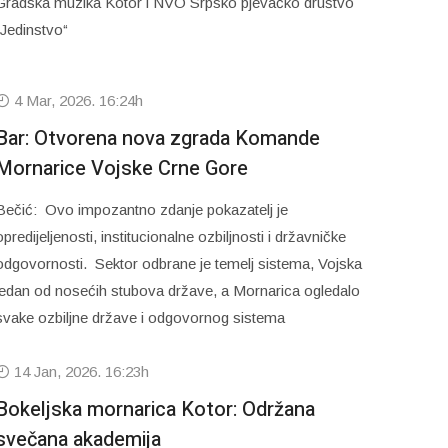
Gradska muzika Kotor i NVO Srpsko pjevačko društvo
„Jedinstvo“
4 Mar, 2026. 16:24h
Bar: Otvorena nova zgrada Komande
Mornarice Vojske Crne Gore
Bečić: Ovo impozantno zdanje pokazatelj je
opredijeljenosti, institucionalne ozbiljnosti i državničke
odgovornosti. Sektor odbrane je temelj sistema, Vojska
jedan od nosećih stubova države, a Mornarica ogledalo
svake ozbiljne države i odgovornog sistema
14 Jan, 2026. 16:23h
Bokeljska mornarica Kotor: Održana
svečana akademija