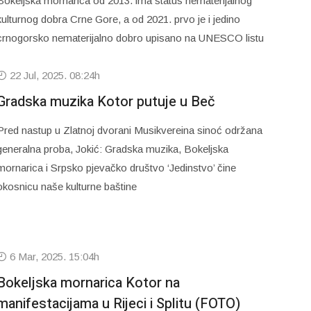
Bokeljska mornarica od 2013. ima status nematerijalnog
kulturnog dobra Crne Gore, a od 2021. prvo je i jedino
crnogorsko nematerijalno dobro upisano na UNESCO listu
22 Jul, 2025. 08:24h
Gradska muzika Kotor putuje u Beč
Pred nastup u Zlatnoj dvorani Musikvereina sinoć održana
generalna proba, Jokić: Gradska muzika, Bokeljska
mornarica i Srpsko pjevačko društvo ‘Jedinstvo’ čine
okosnicu naše kulturne baštine
6 Mar, 2025. 15:04h
Bokeljska mornarica Kotor na
manifestacijama u Rijeci i Splitu (FOTO)