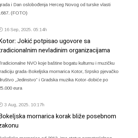
grada i Dan oslobođenja Herceg Novog od turske vlasti
1687. (FOTO)
16 Sep, 2025. 05:14h
Kotor: Jokić potpisao ugovore sa
tradicionalnim nevladinim organizacijama
Tradicionalne NVO koje baštine bogatu kulturnu i muzičku
tradiciju grada-Bokeljska mornarica Kotor, Srpsko pjevačko
društvo „Jedinstvo” i Gradska muzika Kotor-dobiće po
25.000 eura
3 Aug, 2025. 10:17h
Bokeljska mornarica korak bliže posebnom
zakonu