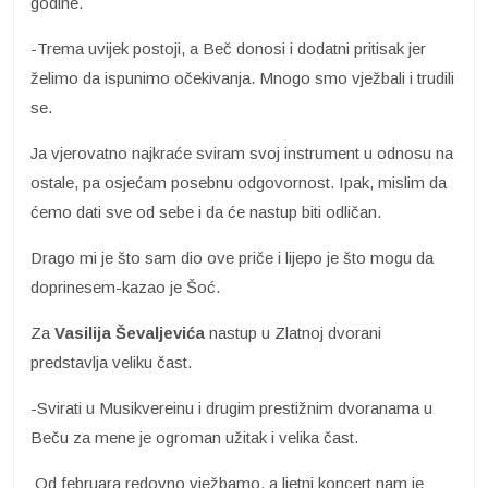
godine.
-Trema uvijek postoji, a Beč donosi i dodatni pritisak jer
želimo da ispunimo očekivanja. Mnogo smo vježbali i trudili
se.
Ja vjerovatno najkraće sviram svoj instrument u odnosu na
ostale, pa osjećam posebnu odgovornost. Ipak, mislim da
ćemo dati sve od sebe i da će nastup biti odličan.
Drago mi je što sam dio ove priče i lijepo je što mogu da
doprinesem-kazao je Šoć.
Za
Vasilija Ševaljevića
nastup u Zlatnoj dvorani
predstavlja veliku čast.
-Svirati u Musikvereinu i drugim prestižnim dvoranama u
Beču za mene je ogroman užitak i velika čast.
Od februara redovno vježbamo, a ljetni koncert nam je