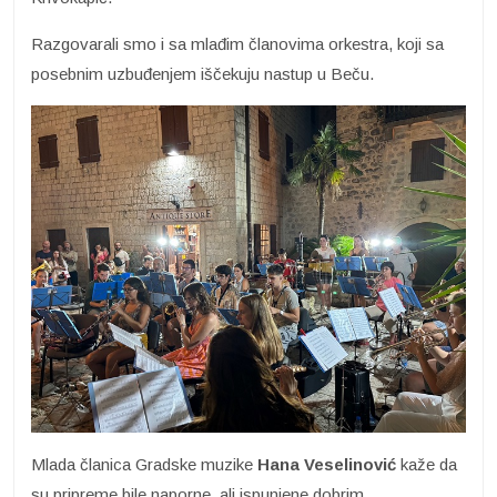
Razgovarali smo i sa mlađim članovima orkestra, koji sa
posebnim uzbuđenjem iščekuju nastup u Beču.
Mlada članica Gradske muzike
Hana Veselinović
kaže da
su pripreme bile naporne, ali ispunjene dobrim