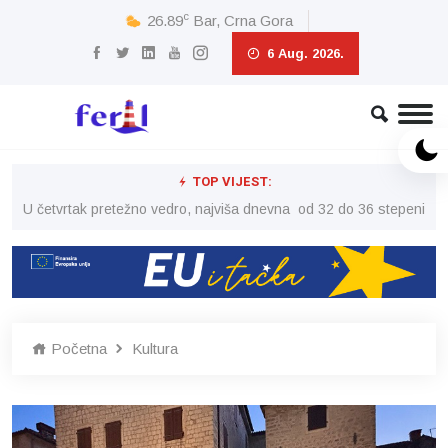
c
26.89
Bar, Crna Gora
6 Aug. 2026.
TOP VIJEST:
peni
U četvrtak pretežno vedro, najviša dnevna od 32 do 36 stepeni
U č
Početna
Kultura