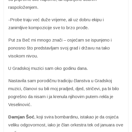
raspoloženjem.
-Probe traju već duže vrijeme, ali uz dobru ekipu i
zanimljive kompozicije sve to brzo prođe.
Put za Beč mi mnogo znači – osjećam se ispunjeno i
ponosno što predstavljam svoj grad i državu na tako
visokom nivou.
U Gradskoj muzici sam oko godinu dana.
Nastavila sam porodičnu tradiciju članstva u Gradskoj
muzici, članovi su bili moj pradjed, djed, stričevi, pa bi bilo
pogrešno da nisam i ja krenula njihovim putem-rekla je
Veselinović.
Damjan Šoć
, koji svira bombardinu, istakao je da osjeća
veliku odgovornost, iako je član orkestra tek od januara ove