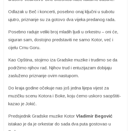
Odlazak u Beč i koncerti, posebno onaj ključni u subotu
ujutro, priznanje su za gotovo dva vijeka predanog rada.
Posebno raduje veliki broj mladih ljudi u orkestru – oni će,
siguran sam, dostojno predstaviti ne samo Kotor, već i
cijelu Crnu Goru.
Kao Opština, stojimo iza Gradske muzike i trudimo se da
podržimo njihov rad. Njihov trud i entuzijazam dobijaju
zasluženo priznanje ovim nastupom.
Do kraja godine očekuje nas još jedna lijepa vijest za
muzičku scenu Kotora i Boke, koju ćemo uskoro saopštiti-
kazao je Jokić.
Predsjednik Gradske muzike Kotor
Vladimir Begović
istakao je da je orkestar do sada dva puta gostovao u