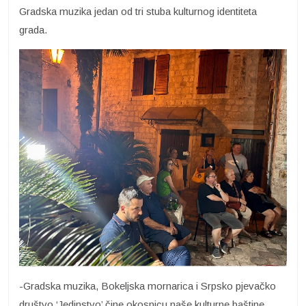
Gradska muzika jedan od tri stuba kulturnog identiteta
grada.
-Gradska muzika, Bokeljska mornarica i Srpsko pjevačko
društvo ‘Jedinstvo’ čine okosnicu naše kulturne baštine.