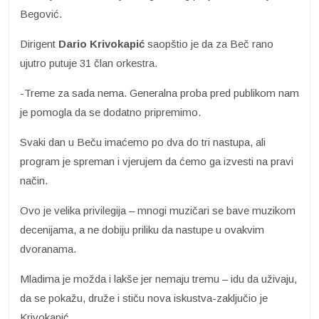
Begović.
Dirigent
Dario Krivokapić
saopštio je da za Beč rano
ujutro putuje 31 član orkestra.
-Treme za sada nema. Generalna proba pred publikom nam
je pomogla da se dodatno pripremimo.
Svaki dan u Beču imaćemo po dva do tri nastupa, ali
program je spreman i vjerujem da ćemo ga izvesti na pravi
način.
Ovo je velika privilegija – mnogi muzičari se bave muzikom
decenijama, a ne dobiju priliku da nastupe u ovakvim
dvoranama.
Mladima je možda i lakše jer nemaju tremu – idu da uživaju,
da se pokažu, druže i stiču nova iskustva-zaključio je
Krivokapić.