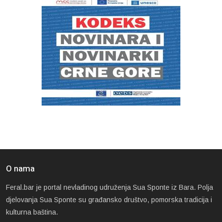
O nama
Feral.bar je portal nevladinog udruženja Sua Sponte iz Bara. Polja
djelovanja Sua Sponte su građansko društvo, pomorska tradicija i
kulturna baština.