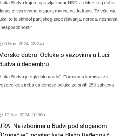
“Luka Budva kojom upravlja kadar NSD-a i Morskog dobra
danas je vjerovatno najgora marina na Jadranu. To više nije
luka, to je simbol partijskog zapošljavanja, nereda, neznanja
i nesposobnosti”
6 Nov, 2024. 08:24h
Morsko dobro: Odluke o vezovima u Luci
Budva u decembru
“Luka Budva je ogledalo grada”: Formirana komisija za
vezove koja treba da donese odluke za prvih 250 zahtjeva
10 Apr, 2024. 10:56h
URA: Na izborima u Budvi pod sloganom
“Drugačije”, nosilac liste Blažo Rađenović