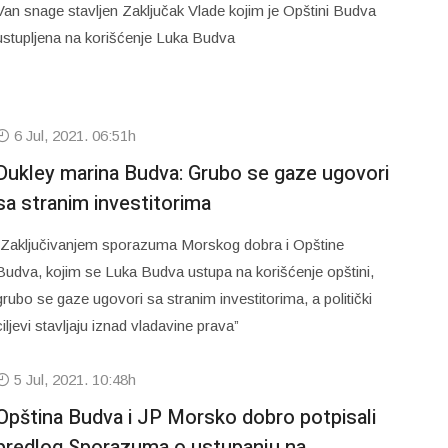
Van snage stavljen Zaključak Vlade kojim je Opštini Budva
ustupljena na korišćenje Luka Budva
6 Jul, 2021. 06:51h
Dukley marina Budva: Grubo se gaze ugovori
sa stranim investitorima
“Zaključivanjem sporazuma Morskog dobra i Opštine
Budva, kojim se Luka Budva ustupa na korišćenje opštini,
grubo se gaze ugovori sa stranim investitorima, a politički
ciljevi stavljaju iznad vladavine prava”
5 Jul, 2021. 10:48h
Opština Budva i JP Morsko dobro potpisali
predlog Sporazuma o ustupanju na