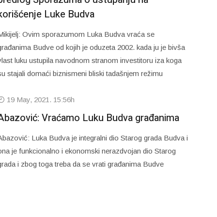
korišćenje Luke Budva
Mikijelj: Ovim sporazumom Luka Budva vraća se
građanima Budve od kojih je oduzeta 2002. kada ju je bivša
vlast luku ustupila navodnom stranom investitoru iza koga
su stajali domaći biznismeni bliski tadašnjem režimu
19 May, 2021. 15:56h
Abazović: Vraćamo Luku Budva građanima
Abazović: Luka Budva je integralni dio Starog grada Budva i
ona je funkcionalno i ekonomski nerazdvojan dio Starog
grada i zbog toga treba da se vrati građanima Budve