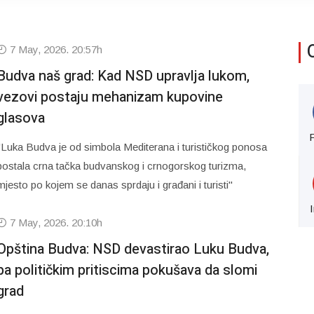
7 May, 2026. 20:57h
Budva naš grad: Kad NSD upravlja lukom,
vezovi postaju mehanizam kupovine
glasova
"Luka Budva je od simbola Mediterana i turističkog ponosa
postala crna tačka budvanskog i crnogorskog turizma,
mjesto po kojem se danas sprdaju i građani i turisti"
7 May, 2026. 20:10h
Opština Budva: NSD devastirao Luku Budva,
pa političkim pritiscima pokušava da slomi
grad