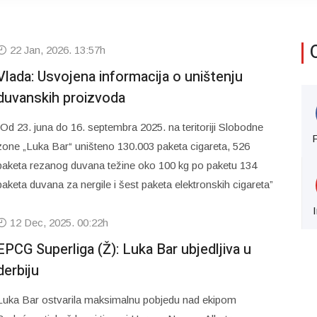
22 Jan, 2026. 13:57h
Vlada: Usvojena informacija o uništenju
duvanskih proizvoda
“Od 23. juna do 16. septembra 2025. na teritoriji Slobodne
zone „Luka Bar“ uništeno 130.003 paketa cigareta, 526
paketa rezanog duvana težine oko 100 kg po paketu 134
paketa duvana za nergile i šest paketa elektronskih cigareta”
12 Dec, 2025. 00:22h
EPCG Superliga (Ž): Luka Bar ubjedljiva u
derbiju
Luka Bar ostvarila maksimalnu pobjedu nad ekipom