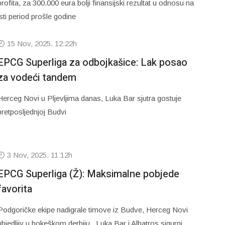
profita, za 300.000 eura bolji finansijski rezultat u odnosu na
isti period prošle godine
15 Nov, 2025. 12:22h
EPCG Superliga za odbojkašice: Lak posao
za vodeći tandem
Herceg Novi u Pljevljima danas, Luka Bar sjutra gostuje
pretposljednjoj Budvi
3 Nov, 2025. 11:12h
EPCG Superliga (Ž): Maksimalne pobjede
favorita
Podgoričke ekipe nadigrale timove iz Budve, Herceg Novi
ubjedljiv u bokeškom derbiju, Luka Bar i Albatros sigurni