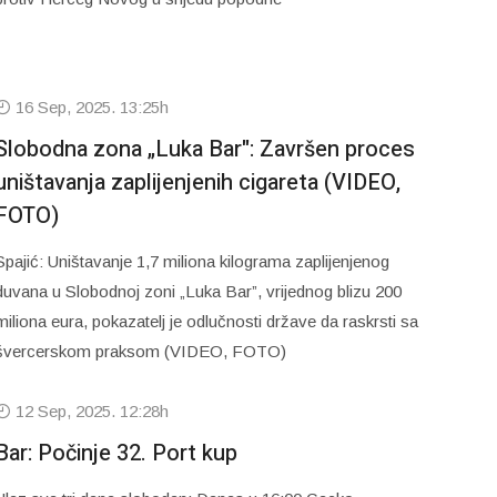
16 Sep, 2025. 13:25h
Slobodna zona „Luka Bar": Završen proces
uništavanja zaplijenjenih cigareta (VIDEO,
FOTO)
Spajić: Uništavanje 1,7 miliona kilograma zaplijenjenog
duvana u Slobodnoj zoni „Luka Bar”, vrijednog blizu 200
miliona eura, pokazatelj je odlučnosti države da raskrsti sa
švercerskom praksom (VIDEO, FOTO)
12 Sep, 2025. 12:28h
Bar: Počinje 32. Port kup