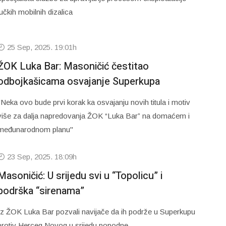
lučkih mobilnih dizalica
25 Sep, 2025. 19:01h
ŽOK Luka Bar: Masoničić čestitao
odbojkašicama osvajanje Superkupa
"Neka ovo bude prvi korak ka osvajanju novih titula i motiv
više za dalja napredovanja ŽOK “Luka Bar” na domaćem i
međunarodnom planu"
23 Sep, 2025. 18:09h
Masoničić: U srijedu svi u “Topolicu” i
podrška “sirenama”
Iz ŽOK Luka Bar pozvali navijače da ih podrže u Superkupu
protiv Herceg Novog u srijedu popodne