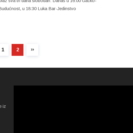
Ulaz sva tri dana slobodan: Danas u 16:00 Gacko-
Budućnost, u 18:30 Luka Bar-Jedinstvo
1
2
e iz