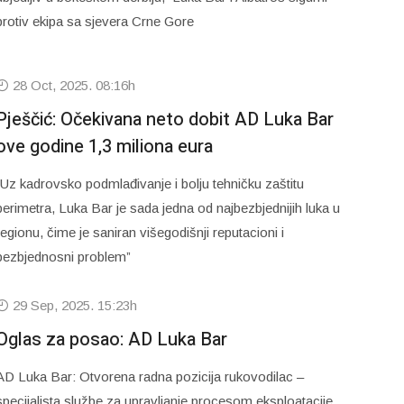
protiv ekipa sa sjevera Crne Gore
28 Oct, 2025. 08:16h
Pješčić: Očekivana neto dobit AD Luka Bar
ove godine 1,3 miliona eura
“Uz kadrovsko podmlađivanje i bolju tehničku zaštitu
perimetra, Luka Bar je sada jedna od najbezbjednijih luka u
regionu, čime je saniran višegodišnji reputacioni i
bezbjednosni problem”
29 Sep, 2025. 15:23h
Oglas za posao: AD Luka Bar
AD Luka Bar: Otvorena radna pozicija rukovodilac –
specijalista službe za upravljanje procesom eksploatacije