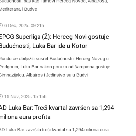
Budućnosti, baš kao i timovi Herceg Novog, Albatrosa,
Mediterana i Budve
6 Dec, 2025. 09:21h
EPCG Superliga (Ž): Herceg Novi gostuje
Budućnosti, Luka Bar ide u Kotor
Rundu će obilježiti susret Budućnosti i Herceg Novog u
Podgorici, Luka Bar nakon poraza od šampiona gostuje
Gimnazijalcu, Albatros i Jedinstvo su u Budvi
16 Nov, 2025. 15:15h
AD Luka Bar: Treći kvartal završen sa 1,294
miliona eura profita
AD Luka Bar završila treći kvartal sa 1,294 miliona eura