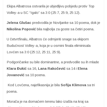
Ekipa Albatrosa ostvarila je ubjedljivu pobjedu protiv Top
Volley-a u SC “Igalo” sa 3:0 (25:7, 25:9, 25:12).
Jelena Glušac
predvodila je Novljanke sa 10 poena, dok je
Nikolina Popović
bila najbolja za goste sa četiri poena.
U četvrtfinalu, Albatros će odmjeriti snage sa ekipom
Budućnost Volley-a, koja je u osmini finala eliminisala
Lovćen sa 3:0 (25:12, 25:11, 25:9).
Podgoričanke su bile dominantne, a predvodile su ih mlade
Klara Đukić
sa 16,
Lana
Rakočević
sa 14 i
Elena
Jovanović
sa 10 poena.
Kod Lovćena, najefikasnija je bila
Sofija Klimova
sa tri
poena.
Morača je na domaćem terenu lako izašla na kraj sa