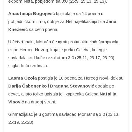
ekipom Neta, pobjedom sa 3:0 (25:9, 25:13, 25:13).
Anastasija Bogojević
briljirala je sa 14 poena u
pobjedničkom timu, dok je za Net najefikasnija bila
Jana
Knežević
sa četiri poena.
U četvrtfinalu, Morača će igrati protiv aktuelnih šampionki,
ekipe Herceg Novog, koja je preko Galeba, kojeg je
savladala kod kuće rezultatom 3:0 (25:11, 25:17, 25:20)
stigla do četvrtfinala.
Lasma Ozola
postigla je 10 poena za Herceg Novi, dok su
Darija Čabonenko
i
Dragana Stevanović
dodale po
devet, a isto toliko upisala je i kapitenka Galeba
Natalija
Vlaović
na drugoj strani.
Gimnazijalac je u gostima savladao Mornar sa 3:0 (25:13,
25:19, 25:20).