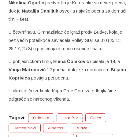
Nikolina Ogurlić
predvodila je Kotoranke sa devet poena,
dok je
Natalija Daniljuk
osvojila najviše poena za domaći
tim – šest.
U četvrtfinalu, Gimnazijalac će igrati protiv Budve, koja je
bez većih poteškoća savladala Volley Star sa 3:0 (25:11,
25:17, 25:8) u poslednjem meču osmine finala.
U pobjedničkom timu,
Elena Čolaković
upisala je 14, a
Vanja Matunović
12 poena, dok je za domaći tim
Biljana
Koprivica
postigla pet poena.
Utakmice četvrtfinala Kupa Crne Gore za odbojkašice
odigraće se narednog vikenda.
Tagovi:
Odbojka
Luka Bar
Galeb
Herceg Novi
Albatros
Budva