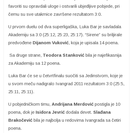
favoriti su opravdali uloge i ostvarili ubjedljive pobjede, pri
čemu su sve utakmice završene rezultatom 3:0.
U prvom duelu od dva superligaška, Luka Bar je savladala
Akademiju sa 3:0 (25:12, 25:23, 25:17). “Sirene” su briljirale
predvođene
Dijanom Vuković
, koja je upisala 14 poena.
Sa druge strane,
Teodora Stanković
bila je najefikasnija
za Akademiju sa 12 poena.
Luka Bar će se u četvrtfinalu suočiti sa Jedinstvom, koje je
u svom meču nadigralo Ivangrad 2011 rezultatom 3:0 (25:5,
25:11, 25:11).
U pobjedničkom timu,
Andrijana Merdović
postigla je 10
poena, dok je
Isidora Jevrić
dodala devet.
Slađana
Brakočević
bila je najbolja u redovima Ivangrada sa četiri
poena.