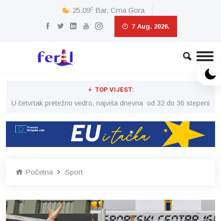
c
25.09
Bar, Crna Gora
7 Aug. 2026.
TOP VIJEST:
peni
U četvrtak pretežno vedro, najviša dnevna od 32 do 36 stepeni
U č
Početna
Sport