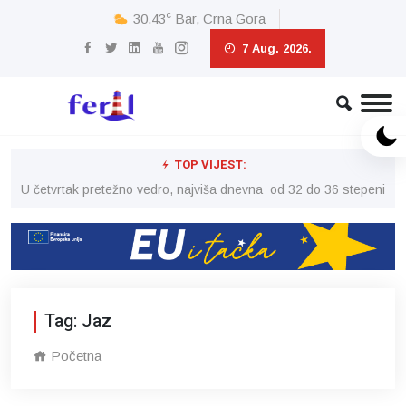
c
30.43
Bar, Crna Gora
7 Aug. 2026.
TOP VIJEST:
peni
U četvrtak pretežno vedro, najviša dnevna od 32 do 36 stepeni
U č
Tag: Jaz
Početna