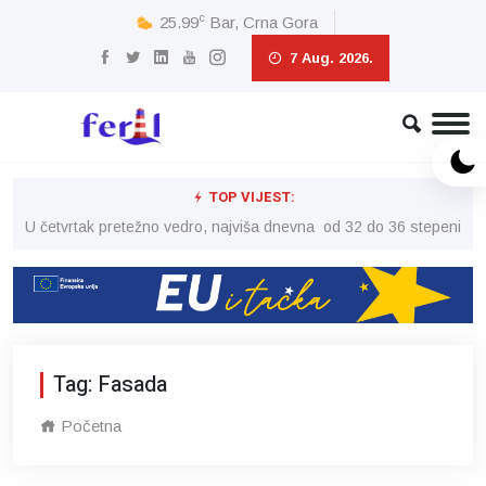
c
25.99
Bar, Crna Gora
7 Aug. 2026.
TOP VIJEST:
peni
U četvrtak pretežno vedro, najviša dnevna od 32 do 36 stepeni
U č
Tag: Fasada
Početna