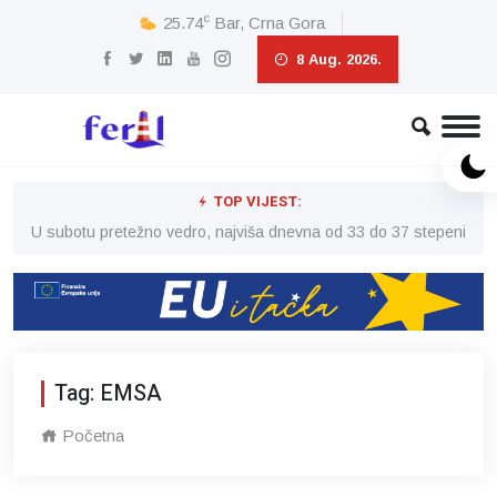
c
25.74
Bar, Crna Gora
8 Aug. 2026.
TOP VIJEST:
eni
U subotu pretežno vedro, najviša dnevna od 33 do 37 stepeni
U 
Tag: EMSA
Početna